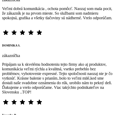
Veľmi dobrá komunikácia , ochota pomôcť. Naozaj som mala pocit,
že zákazník je na prvom mieste. So službami som nadmieru
spokojná, grafika a všetky tlačoviny sú nádherné. Vrelo odporúčam.
DOMINIKA S.
zákazníčka
Pripájam sa k skvelému hodnoteniu tejto firmy ako aj produktov,
komunikácia veľmi rýchla a kvalitná, vsetko prebehlo bez
problémov, vyhotovenie expresné. Tejto spoločnosti naozaj nie je čo
vytknúť. Krásne balenie s prianím..bolo to veľmi milé,ked sme
dostali naše svadobne oznámenia do rúk, urobilo nám to pekný deň.
Ďakujeme a vrelo odporúčame. Viac takýchto podnikateľov na
Slovensku ..TOP!