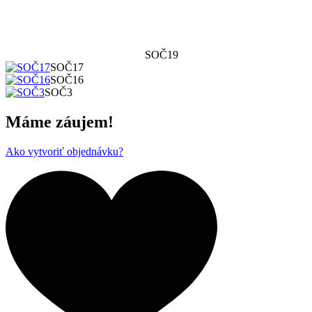
SOČ19
SOČ17
SOČ16
SOČ3
Máme záujem!
Ako vytvoriť objednávku?