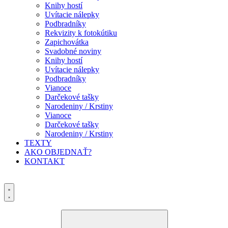
Knihy hostí
Uvítacie nálepky
Podbradníky
Rekvizity k fotokútiku
Zapichovátka
Svadobné noviny
Knihy hostí
Uvítacie nálepky
Podbradníky
Vianoce
Darčekové tašky
Narodeniny / Krstiny
Vianoce
Darčekové tašky
Narodeniny / Krstiny
TEXTY
AKO OBJEDNAŤ?
KONTAKT