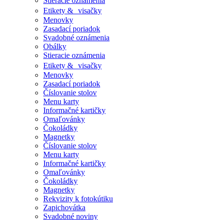
Stieracie oznámenia
Etikety & visačky
Menovky
Zasadací poriadok
Svadobné oznámenia
Obálky
Stieracie oznámenia
Etikety & visačky
Menovky
Zasadací poriadok
Číslovanie stolov
Menu karty
Informačné kartičky
Omaľovánky
Čokoládky
Magnetky
Číslovanie stolov
Menu karty
Informačné kartičky
Omaľovánky
Čokoládky
Magnetky
Rekvizity k fotokútiku
Zapichovátka
Svadobné noviny