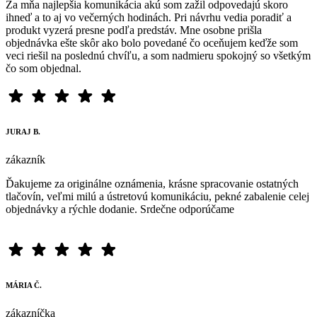
Za mňa najlepšia komunikácia akú som zažil odpovedajú skoro
ihneď a to aj vo večerných hodinách. Pri návrhu vedia poradiť a
produkt vyzerá presne podľa predstáv. Mne osobne prišla
objednávka ešte skôr ako bolo povedané čo oceňujem keďže som
veci riešil na poslednú chvíľu, a som nadmieru spokojný so všetkým
čo som objednal.
JURAJ B.
zákazník
Ďakujeme za originálne oznámenia, krásne spracovanie ostatných
tlačovín, veľmi milú a ústretovú komunikáciu, pekné zabalenie celej
objednávky a rýchle dodanie. Srdečne odporúčame
MÁRIA Č.
zákazníčka