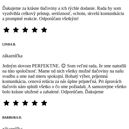
Ďakujeme za krásne tlačoviny a ich rýchle dodanie. Rada by som
vyzdvihla celkový prístup, serióznosť, ochotu, skvelú komunikáciu
a promptné reakcie. Odporúčam všetkým!
LINDA B.
zákazníčka
Jedným slovom PERFEKTNE. 😊 Som veľmi rada, že sme natrafili
na túto spoločnosť. Mame od nich všetky možné tlačoviny na našu
svadbu a sme nad mieru spokojní. Bohatý výber, príjemná
komunikácia, cenová relácia za nás úplne prijateľná. Pri úpravách
tlačovín nám splnili všetko o čo sme požiadali. A samozrejme všetko
bolo krásne uložené a zabalené. Odporúčam. Ďakujeme
BARBORA D.
zákazníčka