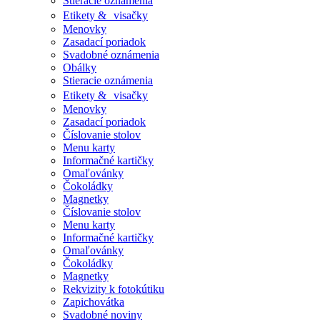
Stieracie oznámenia
Etikety & visačky
Menovky
Zasadací poriadok
Svadobné oznámenia
Obálky
Stieracie oznámenia
Etikety & visačky
Menovky
Zasadací poriadok
Číslovanie stolov
Menu karty
Informačné kartičky
Omaľovánky
Čokoládky
Magnetky
Číslovanie stolov
Menu karty
Informačné kartičky
Omaľovánky
Čokoládky
Magnetky
Rekvizity k fotokútiku
Zapichovátka
Svadobné noviny