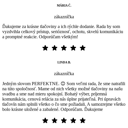
MÁRIA Č.
zákazníčka
Ďakujeme za krásne tlačoviny a ich rýchle dodanie. Rada by som
vyzdvihla celkový prístup, serióznosť, ochotu, skvelú komunikáciu
a promptné reakcie. Odporúčam všetkým!
LINDA B.
zákazníčka
Jedným slovom PERFEKTNE. 😊 Som veľmi rada, že sme natrafili
na túto spoločnosť. Mame od nich všetky možné tlačoviny na našu
svadbu a sme nad mieru spokojní. Bohatý výber, príjemná
komunikácia, cenová relácia za nás úplne prijateľná. Pri úpravách
tlačovín nám splnili všetko o čo sme požiadali. A samozrejme všetko
bolo krásne uložené a zabalené. Odporúčam. Ďakujeme