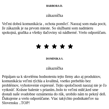
BARBORA D.
zákazníčka
Veľmi dobrá komunikácia , ochota pomôcť. Naozaj som mala pocit,
že zákazník je na prvom mieste. So službami som nadmieru
spokojná, grafika a všetky tlačoviny sú nádherné. Vrelo odporúčam.
DOMINIKA S.
zákazníčka
Pripájam sa k skvelému hodnoteniu tejto firmy ako aj produktov,
komunikácia veľmi rýchla a kvalitná, vsetko prebehlo bez
problémov, vyhotovenie expresné. Tejto spoločnosti naozaj nie je čo
vytknúť. Krásne balenie s prianím..bolo to veľmi milé,ked sme
dostali naše svadobne oznámenia do rúk, urobilo nám to pekný deň.
Ďakujeme a vrelo odporúčame. Viac takýchto podnikateľov na
Slovensku ..TOP!