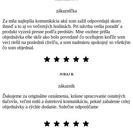
zákazníčka
Za mňa najlepšia komunikácia akú som zažil odpovedajú skoro
ihneď a to aj vo večerných hodinách. Pri návrhu vedia poradiť a
produkt vyzerá presne podľa predstáv. Mne osobne prišla
objednávka ešte skôr ako bolo povedané čo oceňujem keďže som
veci riešil na poslednú chvíľu, a som nadmieru spokojný so všetkým
čo som objednal.
JURAJ B.
zákazník
Ďakujeme za originálne oznámenia, krásne spracovanie ostatných
tlačovín, veľmi milú a ústretovú komunikáciu, pekné zabalenie celej
objednávky a rýchle dodanie. Srdečne odporúčame