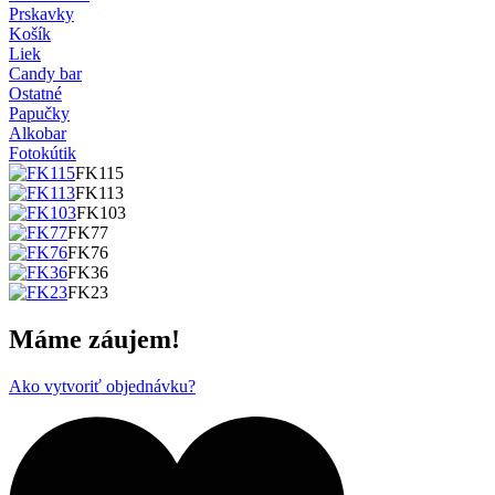
Prskavky
Košík
Liek
Candy bar
Ostatné
Papučky
Alkobar
Fotokútik
FK115
FK113
FK103
FK77
FK76
FK36
FK23
Máme záujem!
Ako vytvoriť objednávku?