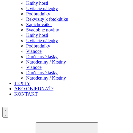
Knihy hostí
Uvítacie nálepky
Podbradníky
Rekvizity k fotokútiku
Zapichovátka
Svadobné noviny
Knihy hostí
Uvítacie nálepky
Podbradníky
Vianoce
Darčekové tašky
Narodeniny / Krstiny
Vianoce
Darčekové tašky
Narodeniny / Krstiny
TEXTY
AKO OBJEDNAŤ?
KONTAKT