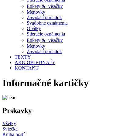
Etikety & visačky
Menovky
Zasadací poriadok
Svadobné oznámenia
Obálky
Stieracie oznámenia
Etikety & visačky
Menovky
Zasadací poriadok
TEXTY
AKO OBJEDNAŤ?
KONTAKT
Informačné kartičky
Prskavky
Všetky
Sviečka
Kniha hostí