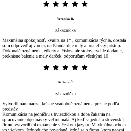
Veronika R.
zákazníčka
Maximálna spokojnosť, kvalita na 1* , komunikácia rýchla, dostala
som odpoveď aj v noci, nadštandardne milý a priateľský prístup.
Dokonalé oznámenia, etikety aj číslovanie stolov, rýchle dodanie,
prekrásne balenie a malý darček. odporúčam všetkými 10
Barbora Č.
zákazníčka
Vytvorili nám naozaj krásne svadobné oznámenia presne podľa
predstáv.
Komunikácia na jedničku s hviezdičkou a doba čakania na
spracovanie objednávky veľmi malá. Aj keď sa jedná o slovenskú
firmu, vytvorili mi oznámenie v českom jazyku. Maximálna ochota
vo všetkom. Jednoducho povedané, jedná sa o firmu, ktorá naozaj