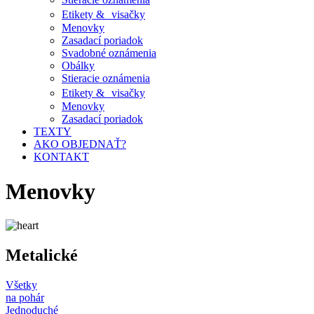
Etikety & visačky
Menovky
Zasadací poriadok
Svadobné oznámenia
Obálky
Stieracie oznámenia
Etikety & visačky
Menovky
Zasadací poriadok
TEXTY
AKO OBJEDNAŤ?
KONTAKT
Menovky
Metalické
Všetky
na pohár
Jednoduché