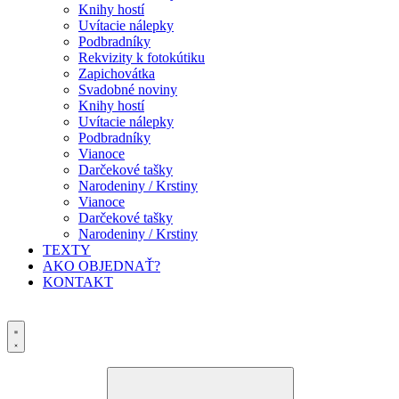
Knihy hostí
Uvítacie nálepky
Podbradníky
Rekvizity k fotokútiku
Zapichovátka
Svadobné noviny
Knihy hostí
Uvítacie nálepky
Podbradníky
Vianoce
Darčekové tašky
Narodeniny / Krstiny
Vianoce
Darčekové tašky
Narodeniny / Krstiny
TEXTY
AKO OBJEDNAŤ?
KONTAKT