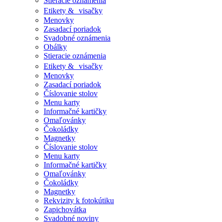
Stieracie oznámenia
Etikety & visačky
Menovky
Zasadací poriadok
Svadobné oznámenia
Obálky
Stieracie oznámenia
Etikety & visačky
Menovky
Zasadací poriadok
Číslovanie stolov
Menu karty
Informačné kartičky
Omaľovánky
Čokoládky
Magnetky
Číslovanie stolov
Menu karty
Informačné kartičky
Omaľovánky
Čokoládky
Magnetky
Rekvizity k fotokútiku
Zapichovátka
Svadobné noviny