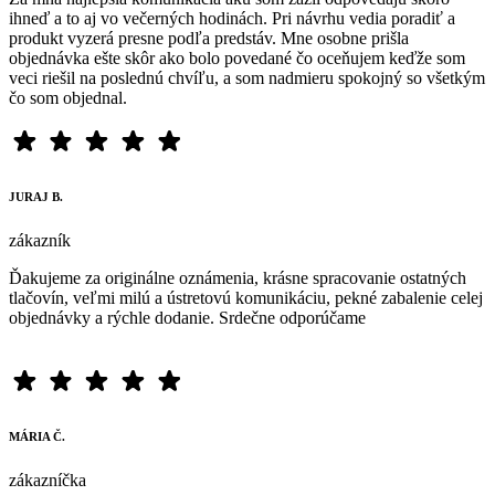
ihneď a to aj vo večerných hodinách. Pri návrhu vedia poradiť a
produkt vyzerá presne podľa predstáv. Mne osobne prišla
objednávka ešte skôr ako bolo povedané čo oceňujem keďže som
veci riešil na poslednú chvíľu, a som nadmieru spokojný so všetkým
čo som objednal.
JURAJ B.
zákazník
Ďakujeme za originálne oznámenia, krásne spracovanie ostatných
tlačovín, veľmi milú a ústretovú komunikáciu, pekné zabalenie celej
objednávky a rýchle dodanie. Srdečne odporúčame
MÁRIA Č.
zákazníčka