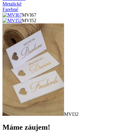
Metalické
Farebné
MVI67
MVI52
MVI32
Máme záujem!