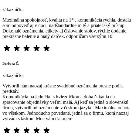
zákazníčka
Maximálna spokojnosť, kvalita na 1* , komunikácia rýchla, dostala
som odpoveď aj v noci, nadštandardne milý a priateľský prístup.
Dokonalé oznámenia, etikety aj číslovanie stolov, rýchle dodanie,
prekrásne balenie a malý darček. odporúčam všetkými 10
Barbora Č.
zákazníčka
Vytvorili nám naozaj krásne svadobné oznámenia presne podľa
predstáv.
Komunikácia na jedničku s hviezdičkou a doba čakania na
spracovanie objednávky veľmi malá. Aj keď sa jedná o slovenskú
firmu, vytvorili mi oznámenie v českom jazyku. Maximálna ochota
vo všetkom. Jednoducho povedané, jedná sa o firmu, ktorá naozaj
vytvára s láskou. Moc vám ďakujem