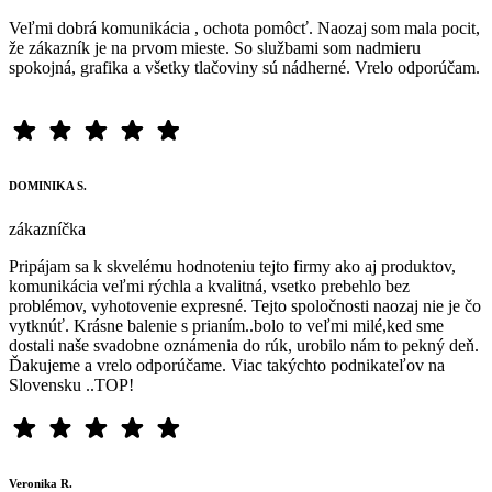
Veľmi dobrá komunikácia , ochota pomôcť. Naozaj som mala pocit,
že zákazník je na prvom mieste. So službami som nadmieru
spokojná, grafika a všetky tlačoviny sú nádherné. Vrelo odporúčam.
DOMINIKA S.
zákazníčka
Pripájam sa k skvelému hodnoteniu tejto firmy ako aj produktov,
komunikácia veľmi rýchla a kvalitná, vsetko prebehlo bez
problémov, vyhotovenie expresné. Tejto spoločnosti naozaj nie je čo
vytknúť. Krásne balenie s prianím..bolo to veľmi milé,ked sme
dostali naše svadobne oznámenia do rúk, urobilo nám to pekný deň.
Ďakujeme a vrelo odporúčame. Viac takýchto podnikateľov na
Slovensku ..TOP!
Veronika R.