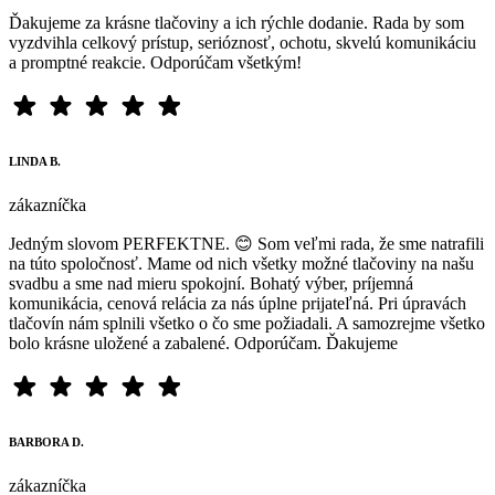
Ďakujeme za krásne tlačoviny a ich rýchle dodanie. Rada by som
vyzdvihla celkový prístup, serióznosť, ochotu, skvelú komunikáciu
a promptné reakcie. Odporúčam všetkým!
LINDA B.
zákazníčka
Jedným slovom PERFEKTNE. 😊 Som veľmi rada, že sme natrafili
na túto spoločnosť. Mame od nich všetky možné tlačoviny na našu
svadbu a sme nad mieru spokojní. Bohatý výber, príjemná
komunikácia, cenová relácia za nás úplne prijateľná. Pri úpravách
tlačovín nám splnili všetko o čo sme požiadali. A samozrejme všetko
bolo krásne uložené a zabalené. Odporúčam. Ďakujeme
BARBORA D.
zákazníčka