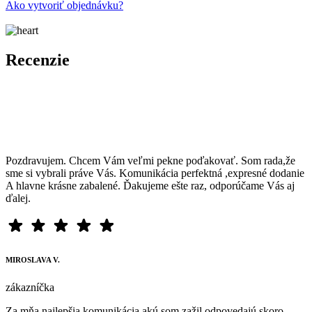
Ako vytvoriť objednávku?
Recenzie
Pozdravujem. Chcem Vám veľmi pekne poďakovať. Som rada,že
sme si vybrali práve Vás. Komunikácia perfektná ,expresné dodanie
A hlavne krásne zabalené. Ďakujeme ešte raz, odporúčame Vás aj
ďalej.
MIROSLAVA V.
zákazníčka
Za mňa najlepšia komunikácia akú som zažil odpovedajú skoro