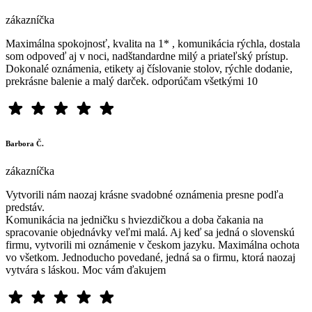
zákazníčka
Maximálna spokojnosť, kvalita na 1* , komunikácia rýchla, dostala
som odpoveď aj v noci, nadštandardne milý a priateľský prístup.
Dokonalé oznámenia, etikety aj číslovanie stolov, rýchle dodanie,
prekrásne balenie a malý darček. odporúčam všetkými 10
Barbora Č.
zákazníčka
Vytvorili nám naozaj krásne svadobné oznámenia presne podľa
predstáv.
Komunikácia na jedničku s hviezdičkou a doba čakania na
spracovanie objednávky veľmi malá. Aj keď sa jedná o slovenskú
firmu, vytvorili mi oznámenie v českom jazyku. Maximálna ochota
vo všetkom. Jednoducho povedané, jedná sa o firmu, ktorá naozaj
vytvára s láskou. Moc vám ďakujem