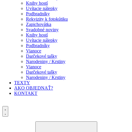
Knihy hostí
Uvítacie nálepky
Podbradníky
Rekvizity k fotokútiku
Zapichovátka
Svadobné noviny
Knihy hostí
Uvítacie nálepky
Podbradníky
Vianoce
Darčekové tašky
Narodeniny / Krstiny
Vianoce
Darčekové tašky
Narodeniny / Krstiny
TEXTY
AKO OBJEDNAŤ?
KONTAKT