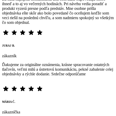
ihneď a to aj vo večerných hodinách. Pri návrhu vedia poradiť a
produkt vyzerá presne podľa predstáv. Mne osobne prišla
objednávka ešte skôr ako bolo povedané čo oceňujem keďže som
veci riešil na poslednú chvíľu, a som nadmieru spokojný so všetkým
čo som objednal.
JURAJ B.
zákazník
Ďakujeme za originálne oznámenia, krásne spracovanie ostatných
tlačovín, veľmi milú a ústretovú komunikáciu, pekné zabalenie celej
objednávky a rýchle dodanie. Srdečne odporúčame
MÁRIA Č.
zákazníčka