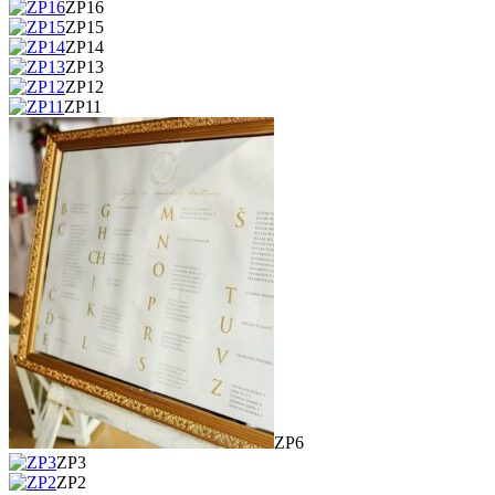
ZP16
ZP15
ZP14
ZP13
ZP12
ZP11
ZP6
ZP3
ZP2