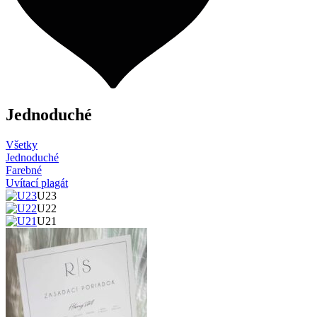
Jednoduché
Všetky
Jednoduché
Farebné
Uvítací plagát
U23
U22
U21