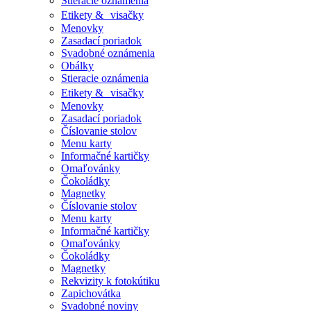
Stieracie oznámenia
Etikety & visačky
Menovky
Zasadací poriadok
Svadobné oznámenia
Obálky
Stieracie oznámenia
Etikety & visačky
Menovky
Zasadací poriadok
Číslovanie stolov
Menu karty
Informačné kartičky
Omaľovánky
Čokoládky
Magnetky
Číslovanie stolov
Menu karty
Informačné kartičky
Omaľovánky
Čokoládky
Magnetky
Rekvizity k fotokútiku
Zapichovátka
Svadobné noviny