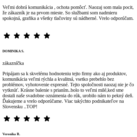
Veľmi dobrá komunikácia , ochota pomôcť. Naozaj som mala pocit,
že zákazník je na prvom mieste. So službami som nadmieru
spokojná, grafika a všetky tlačoviny sú nádherné. Vrelo odporúčam.
DOMINIKA S.
zákazníčka
Pripájam sa k skvelému hodnoteniu tejto firmy ako aj produktov,
komunikácia veľmi rýchla a kvalitná, vsetko prebehlo bez
problémov, vyhotovenie expresné. Tejto spoločnosti naozaj nie je čo
vytknúť. Krásne balenie s prianím..bolo to veľmi milé,ked sme
dostali naše svadobne oznámenia do rúk, urobilo nám to pekný deň.
Ďakujeme a vrelo odporúčame. Viac takýchto podnikateľov na
Slovensku ..TOP!
Veronika R.