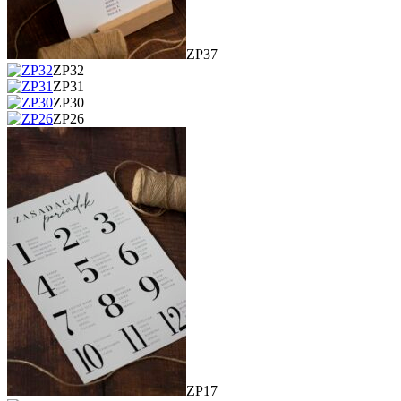
ZP37
ZP32
ZP31
ZP30
ZP26
ZP17