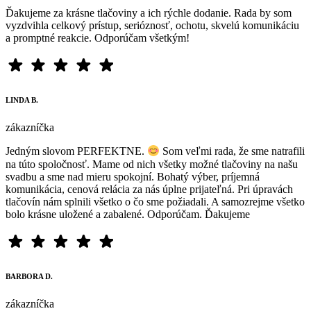
Ďakujeme za krásne tlačoviny a ich rýchle dodanie. Rada by som
vyzdvihla celkový prístup, serióznosť, ochotu, skvelú komunikáciu
a promptné reakcie. Odporúčam všetkým!
LINDA B.
zákazníčka
Jedným slovom PERFEKTNE.
Som veľmi rada, že sme natrafili
na túto spoločnosť. Mame od nich všetky možné tlačoviny na našu
svadbu a sme nad mieru spokojní. Bohatý výber, príjemná
komunikácia, cenová relácia za nás úplne prijateľná. Pri úpravách
tlačovín nám splnili všetko o čo sme požiadali. A samozrejme všetko
bolo krásne uložené a zabalené. Odporúčam. Ďakujeme
BARBORA D.
zákazníčka