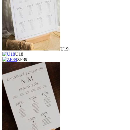
U19
U18
ZP39