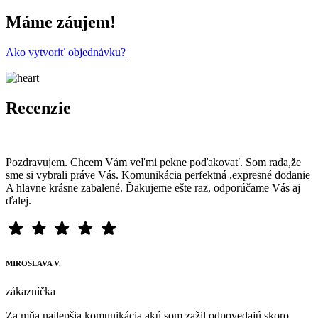
Máme záujem!
Ako vytvoriť objednávku?
Recenzie
Pozdravujem. Chcem Vám veľmi pekne poďakovať. Som rada,že
sme si vybrali práve Vás. Komunikácia perfektná ,expresné dodanie
A hlavne krásne zabalené. Ďakujeme ešte raz, odporúčame Vás aj
ďalej.
MIROSLAVA V.
zákazníčka
Za mňa najlepšia komunikácia akú som zažil odpovedajú skoro