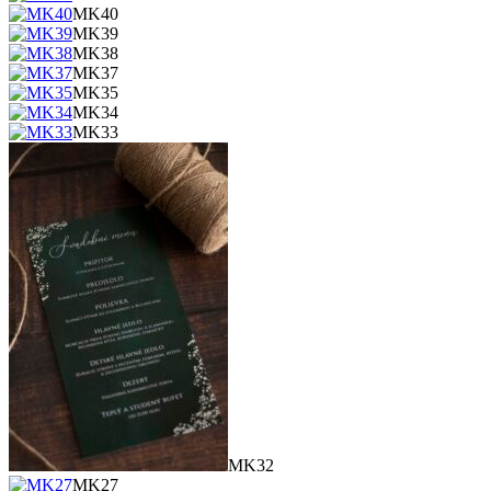
MK40
MK39
MK38
MK37
MK35
MK34
MK33
MK32
MK27