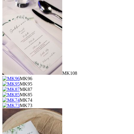
MK108
MK96
MK95
MK87
MK85
MK74
MK73