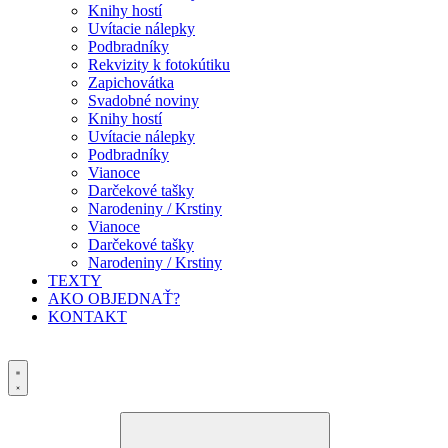
Knihy hostí
Uvítacie nálepky
Podbradníky
Rekvizity k fotokútiku
Zapichovátka
Svadobné noviny
Knihy hostí
Uvítacie nálepky
Podbradníky
Vianoce
Darčekové tašky
Narodeniny / Krstiny
Vianoce
Darčekové tašky
Narodeniny / Krstiny
TEXTY
AKO OBJEDNAŤ?
KONTAKT