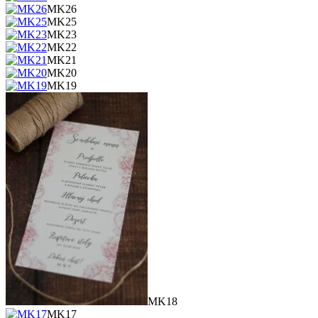
MK26
MK25
MK23
MK22
MK21
MK20
MK19
MK18
MK17