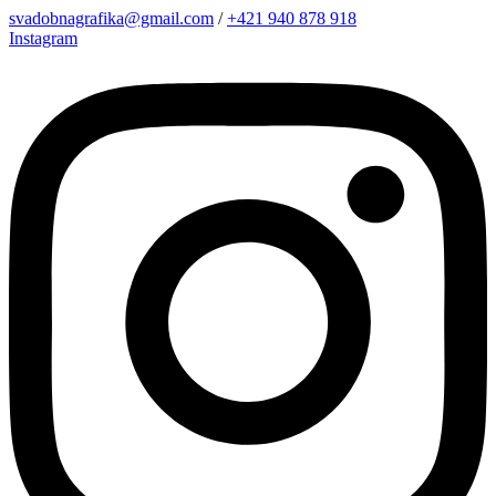
Preskočiť
svadobnagrafika@gmail.com
/
+421 940 878 918
na
Instagram
obsah