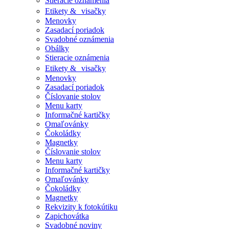
Stieracie oznámenia
Etikety & visačky
Menovky
Zasadací poriadok
Svadobné oznámenia
Obálky
Stieracie oznámenia
Etikety & visačky
Menovky
Zasadací poriadok
Číslovanie stolov
Menu karty
Informačné kartičky
Omaľovánky
Čokoládky
Magnetky
Číslovanie stolov
Menu karty
Informačné kartičky
Omaľovánky
Čokoládky
Magnetky
Rekvizity k fotokútiku
Zapichovátka
Svadobné noviny