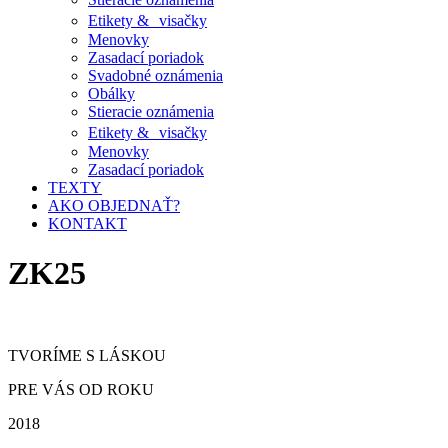
Etikety & visačky
Menovky
Zasadací poriadok
Svadobné oznámenia
Obálky
Stieracie oznámenia
Etikety & visačky
Menovky
Zasadací poriadok
TEXTY
AKO OBJEDNAŤ?
KONTAKT
ZK25
TVORÍME S LÁSKOU
PRE VÁS OD ROKU
2018