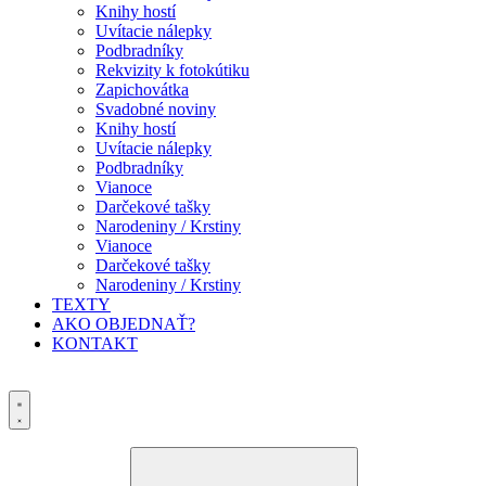
Knihy hostí
Uvítacie nálepky
Podbradníky
Rekvizity k fotokútiku
Zapichovátka
Svadobné noviny
Knihy hostí
Uvítacie nálepky
Podbradníky
Vianoce
Darčekové tašky
Narodeniny / Krstiny
Vianoce
Darčekové tašky
Narodeniny / Krstiny
TEXTY
AKO OBJEDNAŤ?
KONTAKT