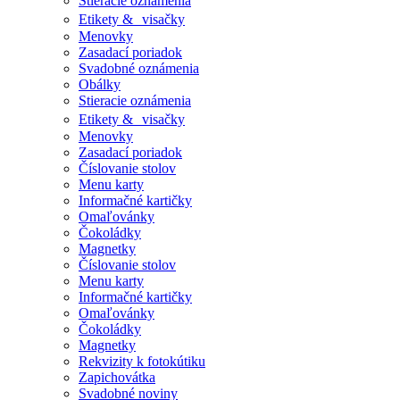
Stieracie oznámenia
Etikety & visačky
Menovky
Zasadací poriadok
Svadobné oznámenia
Obálky
Stieracie oznámenia
Etikety & visačky
Menovky
Zasadací poriadok
Číslovanie stolov
Menu karty
Informačné kartičky
Omaľovánky
Čokoládky
Magnetky
Číslovanie stolov
Menu karty
Informačné kartičky
Omaľovánky
Čokoládky
Magnetky
Rekvizity k fotokútiku
Zapichovátka
Svadobné noviny