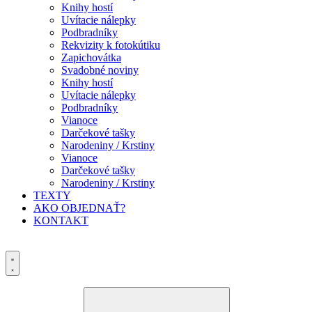
Knihy hostí
Uvítacie nálepky
Podbradníky
Rekvizity k fotokútiku
Zapichovátka
Svadobné noviny
Knihy hostí
Uvítacie nálepky
Podbradníky
Vianoce
Darčekové tašky
Narodeniny / Krstiny
Vianoce
Darčekové tašky
Narodeniny / Krstiny
TEXTY
AKO OBJEDNAŤ?
KONTAKT