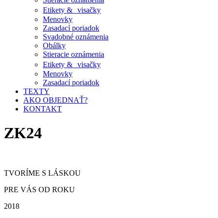
Etikety & visačky
Menovky
Zasadací poriadok
Svadobné oznámenia
Obálky
Stieracie oznámenia
Etikety & visačky
Menovky
Zasadací poriadok
TEXTY
AKO OBJEDNAŤ?
KONTAKT
ZK24
TVORÍME S LÁSKOU
PRE VÁS OD ROKU
2018