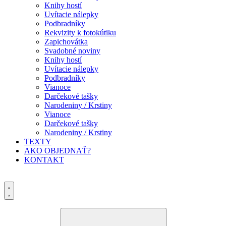
Knihy hostí
Uvítacie nálepky
Podbradníky
Rekvizity k fotokútiku
Zapichovátka
Svadobné noviny
Knihy hostí
Uvítacie nálepky
Podbradníky
Vianoce
Darčekové tašky
Narodeniny / Krstiny
Vianoce
Darčekové tašky
Narodeniny / Krstiny
TEXTY
AKO OBJEDNAŤ?
KONTAKT