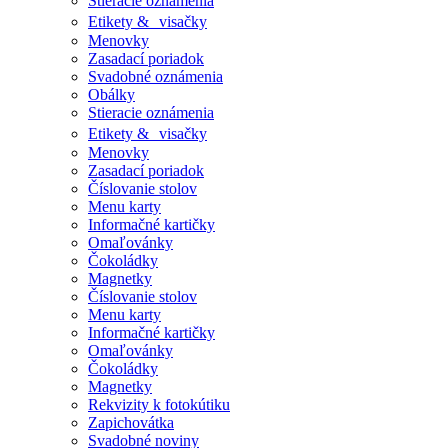
Stieracie oznámenia
Etikety & visačky
Menovky
Zasadací poriadok
Svadobné oznámenia
Obálky
Stieracie oznámenia
Etikety & visačky
Menovky
Zasadací poriadok
Číslovanie stolov
Menu karty
Informačné kartičky
Omaľovánky
Čokoládky
Magnetky
Číslovanie stolov
Menu karty
Informačné kartičky
Omaľovánky
Čokoládky
Magnetky
Rekvizity k fotokútiku
Zapichovátka
Svadobné noviny