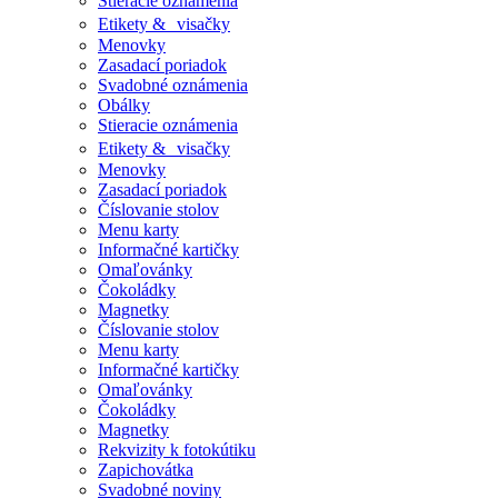
Stieracie oznámenia
Etikety & visačky
Menovky
Zasadací poriadok
Svadobné oznámenia
Obálky
Stieracie oznámenia
Etikety & visačky
Menovky
Zasadací poriadok
Číslovanie stolov
Menu karty
Informačné kartičky
Omaľovánky
Čokoládky
Magnetky
Číslovanie stolov
Menu karty
Informačné kartičky
Omaľovánky
Čokoládky
Magnetky
Rekvizity k fotokútiku
Zapichovátka
Svadobné noviny