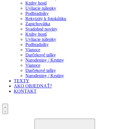
Knihy hostí
Uvítacie nálepky
Podbradníky
Rekvizity k fotokútiku
Zapichovátka
Svadobné noviny
Knihy hostí
Uvítacie nálepky
Podbradníky
Vianoce
Darčekové tašky
Narodeniny / Krstiny
Vianoce
Darčekové tašky
Narodeniny / Krstiny
TEXTY
AKO OBJEDNAŤ?
KONTAKT