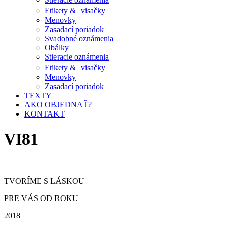
Etikety & visačky
Menovky
Zasadací poriadok
Svadobné oznámenia
Obálky
Stieracie oznámenia
Etikety & visačky
Menovky
Zasadací poriadok
TEXTY
AKO OBJEDNAŤ?
KONTAKT
VI81
TVORÍME S LÁSKOU
PRE VÁS OD ROKU
2018