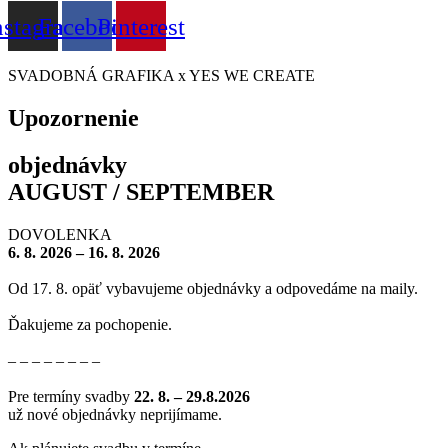
nstagram
Facebook
Pinterest
SVADOBNÁ GRAFIKA x YES WE CREATE
Upozornenie
objednávky
AUGUST / SEPTEMBER
DOVOLENKA
6. 8. 2026 – 16. 8. 2026
Od 17. 8. opäť vybavujeme objednávky a odpovedáme na maily.
Ďakujeme za pochopenie.
– – – – – – – –
Pre termíny svadby
22
. 8. – 29.8.2026
už nové objednávky neprijímame.