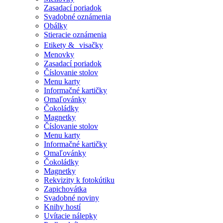
Zasadací poriadok
Svadobné oznámenia
Obálky
Stieracie oznámenia
Etikety & visačky
Menovky
Zasadací poriadok
Číslovanie stolov
Menu karty
Informačné kartičky
Omaľovánky
Čokoládky
Magnetky
Číslovanie stolov
Menu karty
Informačné kartičky
Omaľovánky
Čokoládky
Magnetky
Rekvizity k fotokútiku
Zapichovátka
Svadobné noviny
Knihy hostí
Uvítacie nálepky