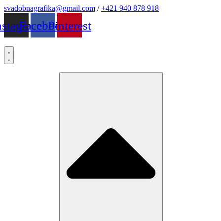
Preskočiť
svadobnagrafika@gmail.com
/
+421 940 878 918
na
nstagram
Facebook
Pinterest
obsah