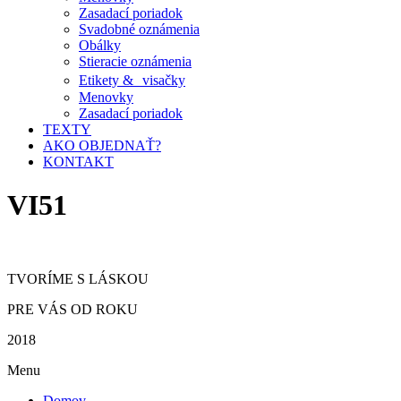
Zasadací poriadok
Svadobné oznámenia
Obálky
Stieracie oznámenia
Etikety & visačky
Menovky
Zasadací poriadok
TEXTY
AKO OBJEDNAŤ?
KONTAKT
VI51
TVORÍME S LÁSKOU
PRE VÁS OD ROKU
2018
Menu
Domov