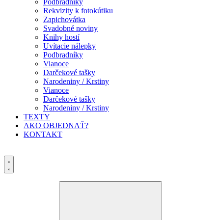
Podbradníky
Rekvizity k fotokútiku
Zapichovátka
Svadobné noviny
Knihy hostí
Uvítacie nálepky
Podbradníky
Vianoce
Darčekové tašky
Narodeniny / Krstiny
Vianoce
Darčekové tašky
Narodeniny / Krstiny
TEXTY
AKO OBJEDNAŤ?
KONTAKT