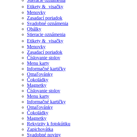
Stieracie oznámenia
Etikety & visačky
Menovky
Zasadací poriadok
Svadobné oznámenia
Obálky
Stieracie oznámenia
Etikety & visačky
Menovky
Zasadací poriadok
Číslovanie stolov
Menu karty
Informačné kartičky
Omaľovánky
Čokoládky
Magnetky
Číslovanie stolov
Menu karty
Informačné kartičky
Omaľovánky
Čokoládky
Magnetky
Rekvizity k fotokútiku
Zapichovátka
Svadobné noviny