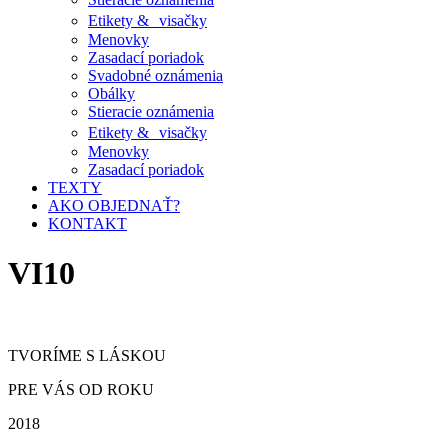
Etikety & visačky
Menovky
Zasadací poriadok
Svadobné oznámenia
Obálky
Stieracie oznámenia
Etikety & visačky
Menovky
Zasadací poriadok
TEXTY
AKO OBJEDNAŤ?
KONTAKT
VI10
TVORÍME S LÁSKOU
PRE VÁS OD ROKU
2018