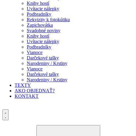
Knihy hostí
Uvítacie nálepky
Podbradníky
Rekvizity k fotokútiku
Zapichovátka
Svadobné noviny
Knihy hostí
Uvítacie nálepky
Podbradníky
Vianoce
Darčekové tašky
Narodeniny / Krstiny
Vianoce
Darčekové tašky
Narodeniny / Krstiny
TEXTY
AKO OBJEDNAŤ?
KONTAKT