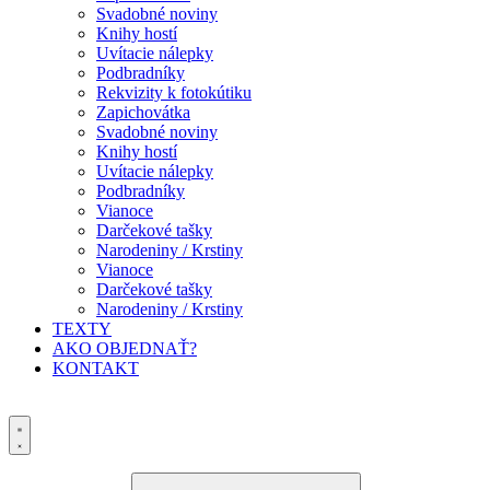
Svadobné noviny
Knihy hostí
Uvítacie nálepky
Podbradníky
Rekvizity k fotokútiku
Zapichovátka
Svadobné noviny
Knihy hostí
Uvítacie nálepky
Podbradníky
Vianoce
Darčekové tašky
Narodeniny / Krstiny
Vianoce
Darčekové tašky
Narodeniny / Krstiny
TEXTY
AKO OBJEDNAŤ?
KONTAKT