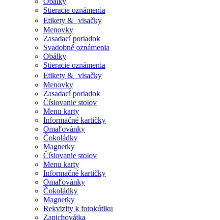
Obálky
Stieracie oznámenia
Etikety & visačky
Menovky
Zasadací poriadok
Svadobné oznámenia
Obálky
Stieracie oznámenia
Etikety & visačky
Menovky
Zasadací poriadok
Číslovanie stolov
Menu karty
Informačné kartičky
Omaľovánky
Čokoládky
Magnetky
Číslovanie stolov
Menu karty
Informačné kartičky
Omaľovánky
Čokoládky
Magnetky
Rekvizity k fotokútiku
Zapichovátka