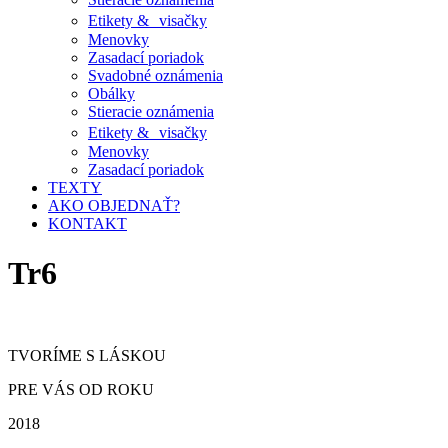
Etikety & visačky
Menovky
Zasadací poriadok
Svadobné oznámenia
Obálky
Stieracie oznámenia
Etikety & visačky
Menovky
Zasadací poriadok
TEXTY
AKO OBJEDNAŤ?
KONTAKT
Tr6
TVORÍME S LÁSKOU
PRE VÁS OD ROKU
2018