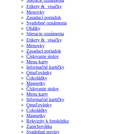
Stieracie oznámenia
Etikety & visačky
Menovky
Zasadací poriadok
Svadobné oznámenia
Obálky
Stieracie oznámenia
Etikety & visačky
Menovky
Zasadací poriadok
Číslovanie stolov
Menu karty
Informačné kartičky
Omaľovánky
Čokoládky
Magnetky
Číslovanie stolov
Menu karty
Informačné kartičky
Omaľovánky
Čokoládky
Magnetky
Rekvizity k fotokútiku
Zapichovátka
Svadobné noviny