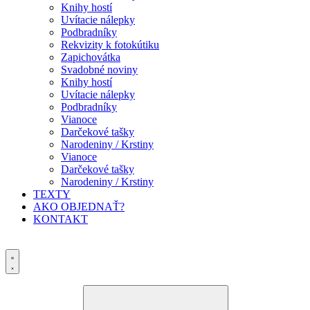
Knihy hostí
Uvítacie nálepky
Podbradníky
Rekvizity k fotokútiku
Zapichovátka
Svadobné noviny
Knihy hostí
Uvítacie nálepky
Podbradníky
Vianoce
Darčekové tašky
Narodeniny / Krstiny
Vianoce
Darčekové tašky
Narodeniny / Krstiny
TEXTY
AKO OBJEDNAŤ?
KONTAKT