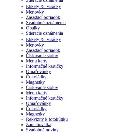
Stieracie oznámenia
Etikety & visačky
Menovky
Zasadací poriadok
Svadobné oznámenia
Obálky
Stieracie oznámenia
Etikety & visačky
Menovky
Zasadací poriadok
Číslovanie stolov
Menu karty
Informačné kartičky
Omaľovánky
Čokoládky
Magnetky
Číslovanie stolov
Menu karty
Informačné kartičky
Omaľovánky
Čokoládky
Magnetky
Rekvizity k fotokútiku
Zapichovátka
Svadobné noviny