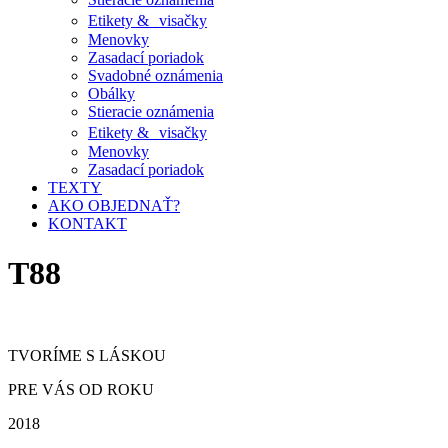
Etikety & visačky
Menovky
Zasadací poriadok
Svadobné oznámenia
Obálky
Stieracie oznámenia
Etikety & visačky
Menovky
Zasadací poriadok
TEXTY
AKO OBJEDNAŤ?
KONTAKT
T88
TVORÍME S LÁSKOU
PRE VÁS OD ROKU
2018