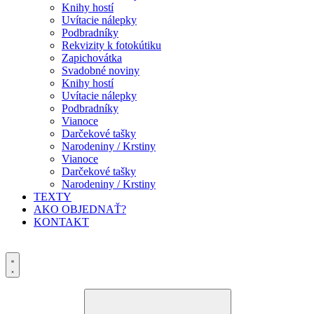
Knihy hostí
Uvítacie nálepky
Podbradníky
Rekvizity k fotokútiku
Zapichovátka
Svadobné noviny
Knihy hostí
Uvítacie nálepky
Podbradníky
Vianoce
Darčekové tašky
Narodeniny / Krstiny
Vianoce
Darčekové tašky
Narodeniny / Krstiny
TEXTY
AKO OBJEDNAŤ?
KONTAKT