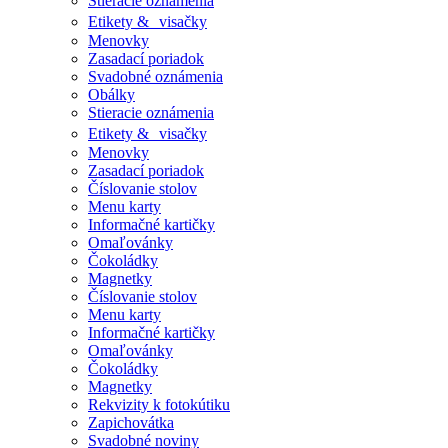
Stieracie oznámenia
Etikety & visačky
Menovky
Zasadací poriadok
Svadobné oznámenia
Obálky
Stieracie oznámenia
Etikety & visačky
Menovky
Zasadací poriadok
Číslovanie stolov
Menu karty
Informačné kartičky
Omaľovánky
Čokoládky
Magnetky
Číslovanie stolov
Menu karty
Informačné kartičky
Omaľovánky
Čokoládky
Magnetky
Rekvizity k fotokútiku
Zapichovátka
Svadobné noviny