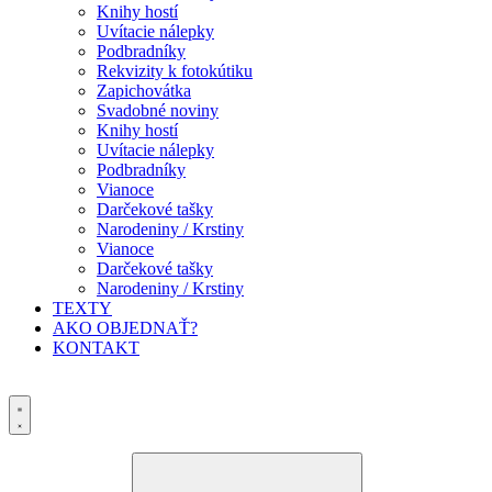
Knihy hostí
Uvítacie nálepky
Podbradníky
Rekvizity k fotokútiku
Zapichovátka
Svadobné noviny
Knihy hostí
Uvítacie nálepky
Podbradníky
Vianoce
Darčekové tašky
Narodeniny / Krstiny
Vianoce
Darčekové tašky
Narodeniny / Krstiny
TEXTY
AKO OBJEDNAŤ?
KONTAKT