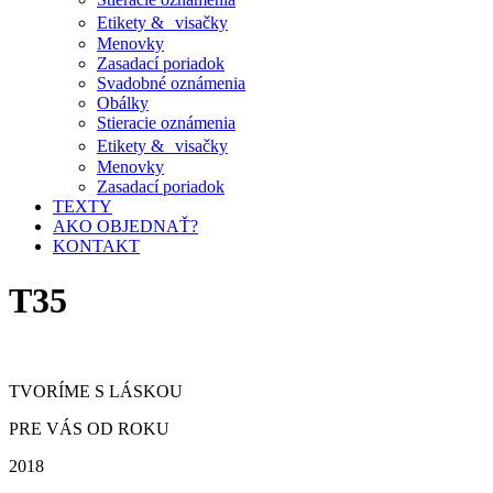
Etikety & visačky
Menovky
Zasadací poriadok
Svadobné oznámenia
Obálky
Stieracie oznámenia
Etikety & visačky
Menovky
Zasadací poriadok
TEXTY
AKO OBJEDNAŤ?
KONTAKT
T35
TVORÍME S LÁSKOU
PRE VÁS OD ROKU
2018