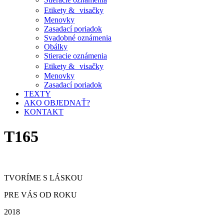
Etikety & visačky
Menovky
Zasadací poriadok
Svadobné oznámenia
Obálky
Stieracie oznámenia
Etikety & visačky
Menovky
Zasadací poriadok
TEXTY
AKO OBJEDNAŤ?
KONTAKT
T165
TVORÍME S LÁSKOU
PRE VÁS OD ROKU
2018