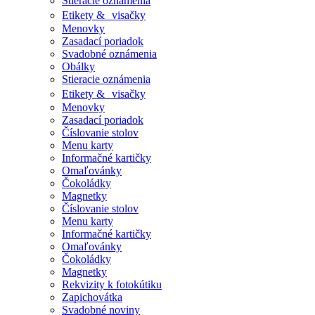
Stieracie oznámenia
Etikety & visačky
Menovky
Zasadací poriadok
Svadobné oznámenia
Obálky
Stieracie oznámenia
Etikety & visačky
Menovky
Zasadací poriadok
Číslovanie stolov
Menu karty
Informačné kartičky
Omaľovánky
Čokoládky
Magnetky
Číslovanie stolov
Menu karty
Informačné kartičky
Omaľovánky
Čokoládky
Magnetky
Rekvizity k fotokútiku
Zapichovátka
Svadobné noviny