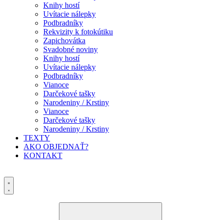
Knihy hostí
Uvítacie nálepky
Podbradníky
Rekvizity k fotokútiku
Zapichovátka
Svadobné noviny
Knihy hostí
Uvítacie nálepky
Podbradníky
Vianoce
Darčekové tašky
Narodeniny / Krstiny
Vianoce
Darčekové tašky
Narodeniny / Krstiny
TEXTY
AKO OBJEDNAŤ?
KONTAKT