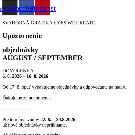
nstagram
Facebook
Pinterest
SVADOBNÁ GRAFIKA x YES WE CREATE
Upozornenie
objednávky
AUGUST / SEPTEMBER
DOVOLENKA
6. 8. 2026 – 16. 8. 2026
Od 17. 8. opäť vybavujeme objednávky a odpovedáme na maily.
Ďakujeme za pochopenie.
– – – – – – – –
Pre termíny svadby
22
. 8. – 29.8.2026
už nové objednávky neprijímame.