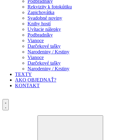
Podbradníky
Rekvizity k fotokútiku
Zapichovátka
Svadobné noviny
Knihy hostí
Uvítacie nálepky
Podbradníky
Vianoce
Darčekové tašky
Narodeniny / Krstiny
Vianoce
Darčekové tašky
Narodeniny / Krstiny
TEXTY
AKO OBJEDNAŤ?
KONTAKT