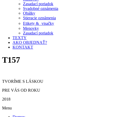
Zasadací poriadok
Svadobné oznámenia
Obálky
Stieracie oznámenia
Etikety & visačky
Menovky
Zasadací poriadok
TEXTY
AKO OBJEDNAŤ?
KONTAKT
T157
TVORÍME S LÁSKOU
PRE VÁS OD ROKU
2018
Menu
Domov