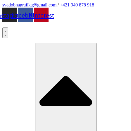
Preskočiť
svadobnagrafika@gmail.com
/
+421 940 878 918
na
nstagram
Facebook
Pinterest
obsah