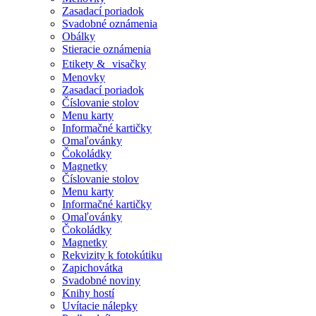
Zasadací poriadok
Svadobné oznámenia
Obálky
Stieracie oznámenia
Etikety & visačky
Menovky
Zasadací poriadok
Číslovanie stolov
Menu karty
Informačné kartičky
Omaľovánky
Čokoládky
Magnetky
Číslovanie stolov
Menu karty
Informačné kartičky
Omaľovánky
Čokoládky
Magnetky
Rekvizity k fotokútiku
Zapichovátka
Svadobné noviny
Knihy hostí
Uvítacie nálepky