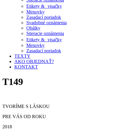
Etikety & visačky
Menovky
Zasadací poriadok
Svadobné oznámenia
Obálky
Stieracie oznámenia
Etikety & visačky
Menovky
Zasadací poriadok
TEXTY
AKO OBJEDNAŤ?
KONTAKT
T149
TVORÍME S LÁSKOU
PRE VÁS OD ROKU
2018