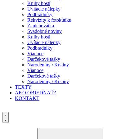
Knihy hostí
Uvítacie nálepky
Podbradníky
Rekvizity k fotokútiku
Zapichovátka
Svadobné noviny
Knihy hostí
Uvítacie nálepky
Podbradníky
Vianoce
Darčekové tašky
Narodeniny / Krstiny
Vianoce
Darčekové tašky
Narodeniny / Krstiny
TEXTY
AKO OBJEDNAŤ?
KONTAKT