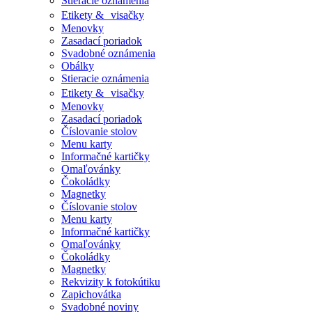
Stieracie oznámenia
Etikety & visačky
Menovky
Zasadací poriadok
Svadobné oznámenia
Obálky
Stieracie oznámenia
Etikety & visačky
Menovky
Zasadací poriadok
Číslovanie stolov
Menu karty
Informačné kartičky
Omaľovánky
Čokoládky
Magnetky
Číslovanie stolov
Menu karty
Informačné kartičky
Omaľovánky
Čokoládky
Magnetky
Rekvizity k fotokútiku
Zapichovátka
Svadobné noviny