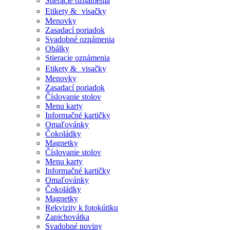
Stieracie oznámenia
Etikety & visačky
Menovky
Zasadací poriadok
Svadobné oznámenia
Obálky
Stieracie oznámenia
Etikety & visačky
Menovky
Zasadací poriadok
Číslovanie stolov
Menu karty
Informačné kartičky
Omaľovánky
Čokoládky
Magnetky
Číslovanie stolov
Menu karty
Informačné kartičky
Omaľovánky
Čokoládky
Magnetky
Rekvizity k fotokútiku
Zapichovátka
Svadobné noviny