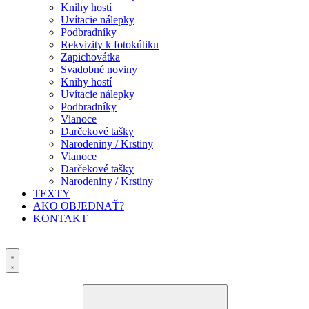
Knihy hostí
Uvítacie nálepky
Podbradníky
Rekvizity k fotokútiku
Zapichovátka
Svadobné noviny
Knihy hostí
Uvítacie nálepky
Podbradníky
Vianoce
Darčekové tašky
Narodeniny / Krstiny
Vianoce
Darčekové tašky
Narodeniny / Krstiny
TEXTY
AKO OBJEDNAŤ?
KONTAKT