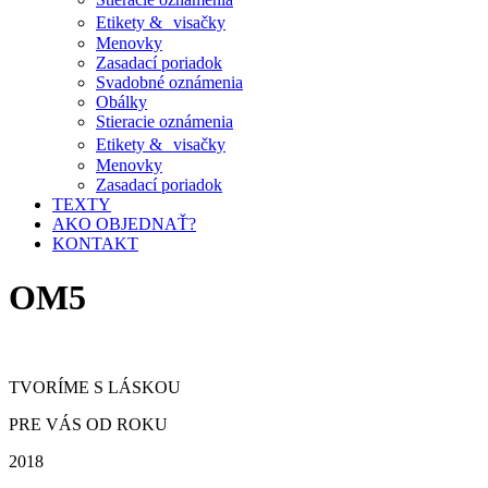
Etikety & visačky
Menovky
Zasadací poriadok
Svadobné oznámenia
Obálky
Stieracie oznámenia
Etikety & visačky
Menovky
Zasadací poriadok
TEXTY
AKO OBJEDNAŤ?
KONTAKT
OM5
TVORÍME S LÁSKOU
PRE VÁS OD ROKU
2018