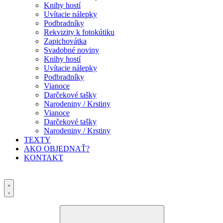
Knihy hostí
Uvítacie nálepky
Podbradníky
Rekvizity k fotokútiku
Zapichovátka
Svadobné noviny
Knihy hostí
Uvítacie nálepky
Podbradníky
Vianoce
Darčekové tašky
Narodeniny / Krstiny
Vianoce
Darčekové tašky
Narodeniny / Krstiny
TEXTY
AKO OBJEDNAŤ?
KONTAKT