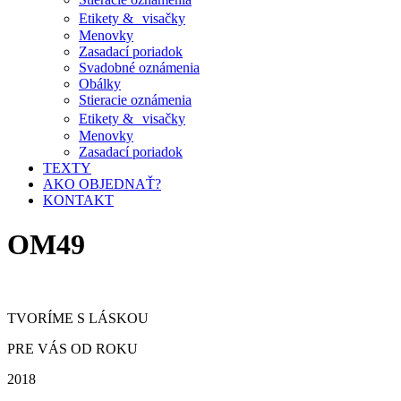
Etikety & visačky
Menovky
Zasadací poriadok
Svadobné oznámenia
Obálky
Stieracie oznámenia
Etikety & visačky
Menovky
Zasadací poriadok
TEXTY
AKO OBJEDNAŤ?
KONTAKT
OM49
TVORÍME S LÁSKOU
PRE VÁS OD ROKU
2018