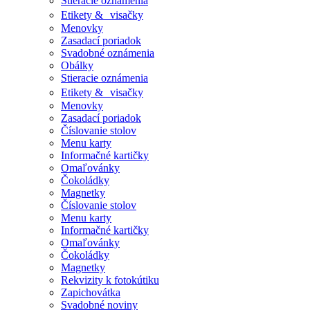
Stieracie oznámenia
Etikety & visačky
Menovky
Zasadací poriadok
Svadobné oznámenia
Obálky
Stieracie oznámenia
Etikety & visačky
Menovky
Zasadací poriadok
Číslovanie stolov
Menu karty
Informačné kartičky
Omaľovánky
Čokoládky
Magnetky
Číslovanie stolov
Menu karty
Informačné kartičky
Omaľovánky
Čokoládky
Magnetky
Rekvizity k fotokútiku
Zapichovátka
Svadobné noviny