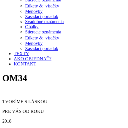
Etikety & visačky
Menovky
Zasadací poriadok
Svadobné oznámenia
Obálky
Stieracie oznámenia
Etikety & visačky
Menovky
Zasadací poriadok
TEXTY
AKO OBJEDNAŤ?
KONTAKT
OM34
TVORÍME S LÁSKOU
PRE VÁS OD ROKU
2018