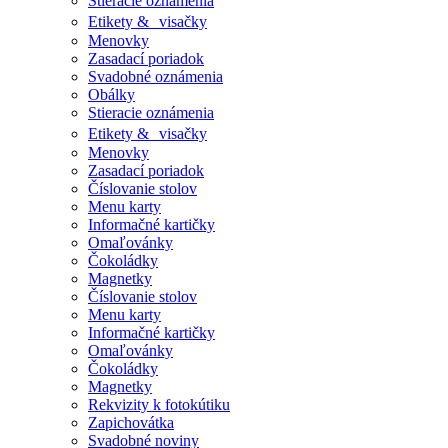
Stieracie oznámenia
Etikety & visačky
Menovky
Zasadací poriadok
Svadobné oznámenia
Obálky
Stieracie oznámenia
Etikety & visačky
Menovky
Zasadací poriadok
Číslovanie stolov
Menu karty
Informačné kartičky
Omaľovánky
Čokoládky
Magnetky
Číslovanie stolov
Menu karty
Informačné kartičky
Omaľovánky
Čokoládky
Magnetky
Rekvizity k fotokútiku
Zapichovátka
Svadobné noviny