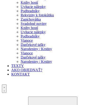
Knihy hostí
Uvítacie nálepky
Podbradníky
Rekvizity k fotokútiku
Zapichovátka
Svadobné noviny
Knihy hostí
Uvítacie nálepky
Podbradníky
Vianoce
Darčekové tašky
Narodeniny / Krstiny
Vianoce
Darčekové tašky
Narodeniny / Krstiny
TEXTY
AKO OBJEDNAŤ?
KONTAKT