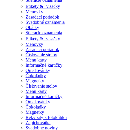
Stieracie oznámenia
Etikety & visačky
Menovky
Zasadací poriadok
Svadobné oznámenia
Obálky
Stieracie oznámenia
Etikety & visačky
Menovky
Zasadací poriadok
Číslovanie stolov
Menu karty
Informačné kartičky
Omaľovánky
Čokoládky
Magnetky
Číslovanie stolov
Menu karty
Informačné kartičky
Omaľovánky
Čokoládky
Magnetky
Rekvizity k fotokútiku
Zapichovátka
Svadobné noviny