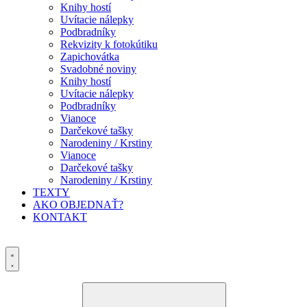
Knihy hostí
Uvítacie nálepky
Podbradníky
Rekvizity k fotokútiku
Zapichovátka
Svadobné noviny
Knihy hostí
Uvítacie nálepky
Podbradníky
Vianoce
Darčekové tašky
Narodeniny / Krstiny
Vianoce
Darčekové tašky
Narodeniny / Krstiny
TEXTY
AKO OBJEDNAŤ?
KONTAKT