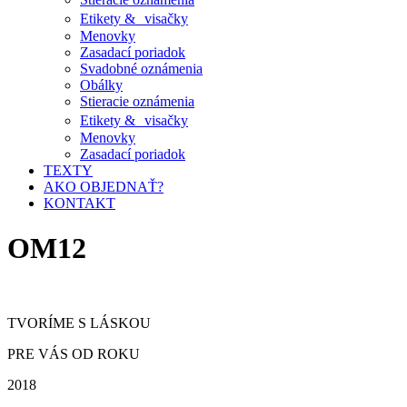
Etikety & visačky
Menovky
Zasadací poriadok
Svadobné oznámenia
Obálky
Stieracie oznámenia
Etikety & visačky
Menovky
Zasadací poriadok
TEXTY
AKO OBJEDNAŤ?
KONTAKT
OM12
TVORÍME S LÁSKOU
PRE VÁS OD ROKU
2018