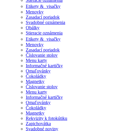
Stieracie oznámenia
Etikety & visačky
Menovky
Zasadací poriadok
Svadobné oznámenia
Obálky
Stieracie oznámenia
Etikety & visačky
Menovky
Zasadací poriadok
Číslovanie stolov
Menu karty
Informačné kartičky
Omaľovánky
Čokoládky
Magnetky
Číslovanie stolov
Menu karty
Informačné kartičky
Omaľovánky
Čokoládky
Magnetky
Rekvizity k fotokútiku
Zapichovátka
Svadobné noviny