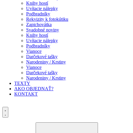
Knihy hostí
Uvítacie nálepky
Podbradníky
Rekvizity k fotokútiku
Zapichovátka
Svadobné noviny
Knihy hostí
Uvítacie nálepky
Podbradníky
Vianoce
Darčekové tašky
Narodeniny / Krstiny
Vianoce
Darčekové tašky
Narodeniny / Krstiny
TEXTY
AKO OBJEDNAŤ?
KONTAKT