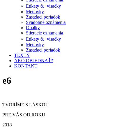
Etikety & visačky
Menovky
Zasadací poriadok
Svadobné oznámenia
Obálky
Stieracie oznámenia
Etikety & visačky
Menovky
Zasadací poriadok
TEXTY
AKO OBJEDNAŤ?
KONTAKT
e6
TVORÍME S LÁSKOU
PRE VÁS OD ROKU
2018