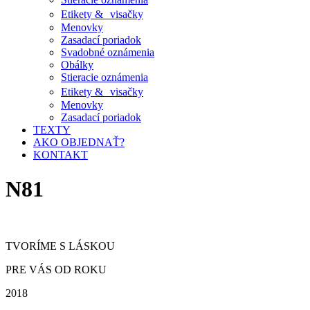
Etikety & visačky
Menovky
Zasadací poriadok
Svadobné oznámenia
Obálky
Stieracie oznámenia
Etikety & visačky
Menovky
Zasadací poriadok
TEXTY
AKO OBJEDNAŤ?
KONTAKT
N81
TVORÍME S LÁSKOU
PRE VÁS OD ROKU
2018