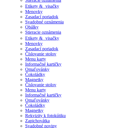
Stieracie oznámenia
Etikety & visačky
Menovky
Zasadací poriadok
Svadobné oznámenia
Obálky
Stieracie oznámenia
Etikety & visačky
Menovky
Zasadací poriadok
Číslovanie stolov
Menu karty
Informačné kartičky
Omaľovánky
Čokoládky
Magnetky
Číslovanie stolov
Menu karty
Informačné kartičky
Omaľovánky
Čokoládky
Magnetky
Rekvizity k fotokútiku
Zapichovátka
Svadobné noviny