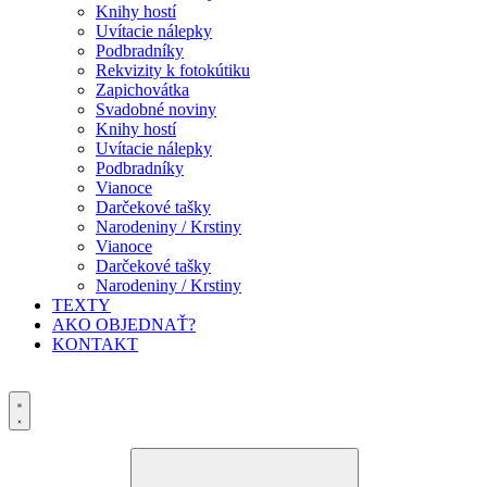
Knihy hostí
Uvítacie nálepky
Podbradníky
Rekvizity k fotokútiku
Zapichovátka
Svadobné noviny
Knihy hostí
Uvítacie nálepky
Podbradníky
Vianoce
Darčekové tašky
Narodeniny / Krstiny
Vianoce
Darčekové tašky
Narodeniny / Krstiny
TEXTY
AKO OBJEDNAŤ?
KONTAKT