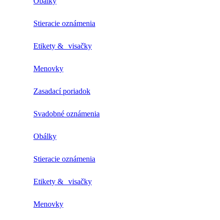
Obálky
Stieracie oznámenia
Etikety & visačky
Menovky
Zasadací poriadok
Svadobné oznámenia
Obálky
Stieracie oznámenia
Etikety & visačky
Menovky