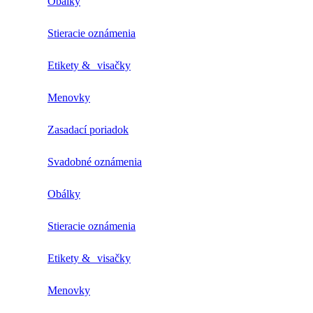
Obálky
Stieracie oznámenia
Etikety & visačky
Menovky
Zasadací poriadok
Svadobné oznámenia
Obálky
Stieracie oznámenia
Etikety & visačky
Menovky