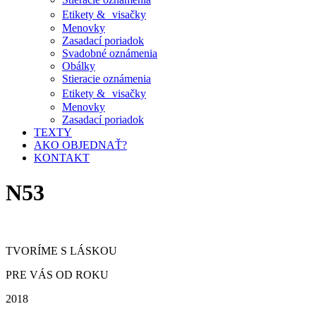
Etikety & visačky
Menovky
Zasadací poriadok
Svadobné oznámenia
Obálky
Stieracie oznámenia
Etikety & visačky
Menovky
Zasadací poriadok
TEXTY
AKO OBJEDNAŤ?
KONTAKT
N53
TVORÍME S LÁSKOU
PRE VÁS OD ROKU
2018