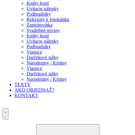
Knihy hostí
Uvítacie nálepky
Podbradníky
Rekvizity k fotokútiku
Zapichovátka
Svadobné noviny
Knihy hostí
Uvítacie nálepky
Podbradníky
Vianoce
Darčekové tašky
Narodeniny / Krstiny
Vianoce
Darčekové tašky
Narodeniny / Krstiny
TEXTY
AKO OBJEDNAŤ?
KONTAKT