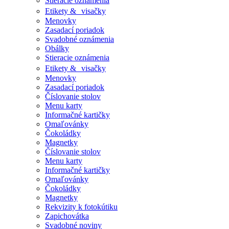
Stieracie oznámenia
Etikety & visačky
Menovky
Zasadací poriadok
Svadobné oznámenia
Obálky
Stieracie oznámenia
Etikety & visačky
Menovky
Zasadací poriadok
Číslovanie stolov
Menu karty
Informačné kartičky
Omaľovánky
Čokoládky
Magnetky
Číslovanie stolov
Menu karty
Informačné kartičky
Omaľovánky
Čokoládky
Magnetky
Rekvizity k fotokútiku
Zapichovátka
Svadobné noviny