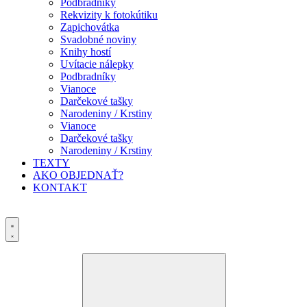
Podbradníky
Rekvizity k fotokútiku
Zapichovátka
Svadobné noviny
Knihy hostí
Uvítacie nálepky
Podbradníky
Vianoce
Darčekové tašky
Narodeniny / Krstiny
Vianoce
Darčekové tašky
Narodeniny / Krstiny
TEXTY
AKO OBJEDNAŤ?
KONTAKT