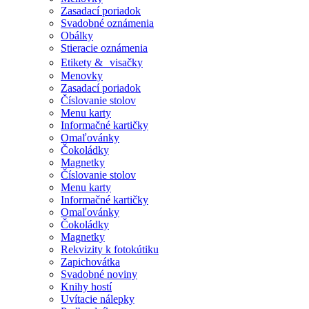
Zasadací poriadok
Svadobné oznámenia
Obálky
Stieracie oznámenia
Etikety & visačky
Menovky
Zasadací poriadok
Číslovanie stolov
Menu karty
Informačné kartičky
Omaľovánky
Čokoládky
Magnetky
Číslovanie stolov
Menu karty
Informačné kartičky
Omaľovánky
Čokoládky
Magnetky
Rekvizity k fotokútiku
Zapichovátka
Svadobné noviny
Knihy hostí
Uvítacie nálepky