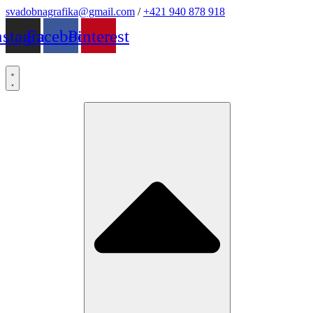
Preskočiť
svadobnagrafika@gmail.com
/
+421 940 878 918
na
nstagram
Facebook
Pinterest
obsah