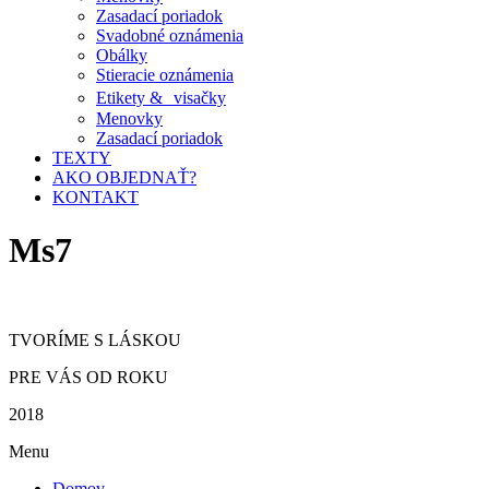
Zasadací poriadok
Svadobné oznámenia
Obálky
Stieracie oznámenia
Etikety & visačky
Menovky
Zasadací poriadok
TEXTY
AKO OBJEDNAŤ?
KONTAKT
Ms7
TVORÍME S LÁSKOU
PRE VÁS OD ROKU
2018
Menu
Domov