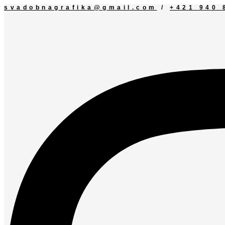
Preskočiť
svadobnagrafika@gmail.com
/
+421 940 
na
obsah