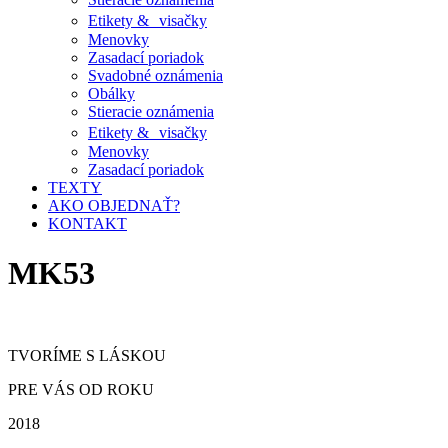
Etikety & visačky
Menovky
Zasadací poriadok
Svadobné oznámenia
Obálky
Stieracie oznámenia
Etikety & visačky
Menovky
Zasadací poriadok
TEXTY
AKO OBJEDNAŤ?
KONTAKT
MK53
TVORÍME S LÁSKOU
PRE VÁS OD ROKU
2018