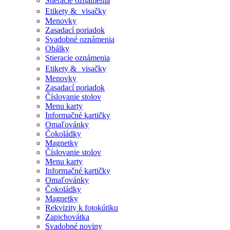
Stieracie oznámenia
Etikety & visačky
Menovky
Zasadací poriadok
Svadobné oznámenia
Obálky
Stieracie oznámenia
Etikety & visačky
Menovky
Zasadací poriadok
Číslovanie stolov
Menu karty
Informačné kartičky
Omaľovánky
Čokoládky
Magnetky
Číslovanie stolov
Menu karty
Informačné kartičky
Omaľovánky
Čokoládky
Magnetky
Rekvizity k fotokútiku
Zapichovátka
Svadobné noviny