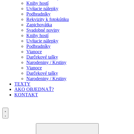
Knihy hostí
Uvítacie nálepky
Podbradníky
Rekvizity k fotokútiku
Zapichovátka
Svadobné noviny
Knihy hostí
Uvítacie nálepky
Podbradníky
Vianoce
Darčekové tašky
Narodeniny / Krstiny
Vianoce
Darčekové tašky
Narodeniny / Krstiny
TEXTY
AKO OBJEDNAŤ?
KONTAKT