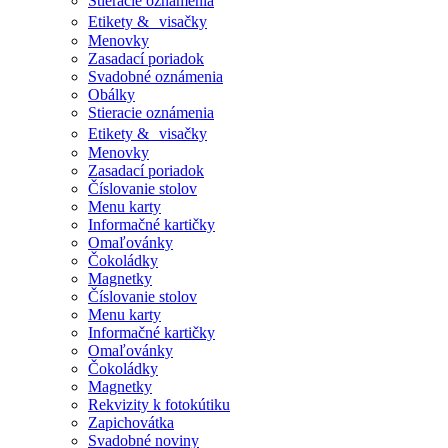
Stieracie oznámenia
Etikety & visačky
Menovky
Zasadací poriadok
Svadobné oznámenia
Obálky
Stieracie oznámenia
Etikety & visačky
Menovky
Zasadací poriadok
Číslovanie stolov
Menu karty
Informačné kartičky
Omaľovánky
Čokoládky
Magnetky
Číslovanie stolov
Menu karty
Informačné kartičky
Omaľovánky
Čokoládky
Magnetky
Rekvizity k fotokútiku
Zapichovátka
Svadobné noviny