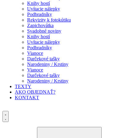
Knihy hostí
Uvítacie nálepky
Podbradníky
Rekvizity k fotokútiku
Zapichovátka
Svadobné noviny
Knihy hostí
Uvítacie nálepky
Podbradníky
Vianoce
Darčekové tašky
Narodeniny / Krstiny
Vianoce
Darčekové tašky
Narodeniny / Krstiny
TEXTY
AKO OBJEDNAŤ?
KONTAKT