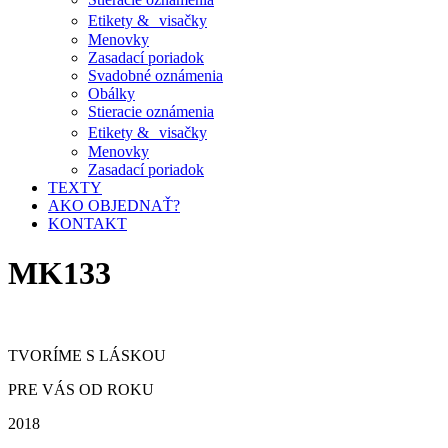
Etikety & visačky
Menovky
Zasadací poriadok
Svadobné oznámenia
Obálky
Stieracie oznámenia
Etikety & visačky
Menovky
Zasadací poriadok
TEXTY
AKO OBJEDNAŤ?
KONTAKT
MK133
TVORÍME S LÁSKOU
PRE VÁS OD ROKU
2018