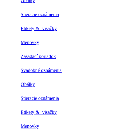
Obálky
Stieracie oznámenia
Etikety & visačky
Menovky
Zasadací poriadok
Svadobné oznámenia
Obálky
Stieracie oznámenia
Etikety & visačky
Menovky