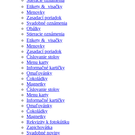
Stieracie oznámenia
Etikety & visačky
Menovky
Zasadací poriadok
Svadobné oznámenia
Obálky
Stieracie oznámenia
Etikety & visačky
Menovky
Zasadací poriadok
Číslovanie stolov
Menu karty
Informačné kartičky
Omaľovánky
Čokoládky
Magnetky
Číslovanie stolov
Menu karty
Informačné kartičky
Omaľovánky
Čokoládky
Magnetky
Rekvizity k fotokútiku
Zapichovátka
Svadobné noviny