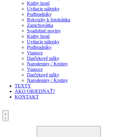
Knihy hostí
Uvítacie nálepky
Podbradníky
Rekvizity k fotokútiku
Zapichovátka
Svadobné noviny
Knihy hostí
Uvítacie nálepky
Podbradníky
Vianoce
Darčekové tašky
Narodeniny / Krstiny
Vianoce
Darčekové tašky
Narodeniny / Krstiny
TEXTY
AKO OBJEDNAŤ?
KONTAKT