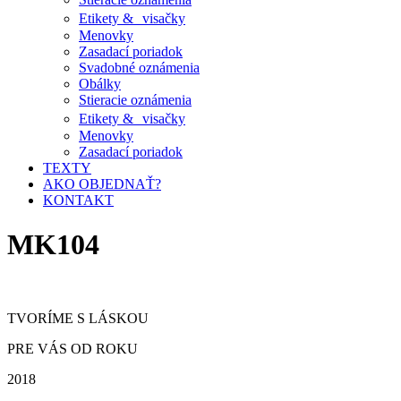
Etikety & visačky
Menovky
Zasadací poriadok
Svadobné oznámenia
Obálky
Stieracie oznámenia
Etikety & visačky
Menovky
Zasadací poriadok
TEXTY
AKO OBJEDNAŤ?
KONTAKT
MK104
TVORÍME S LÁSKOU
PRE VÁS OD ROKU
2018