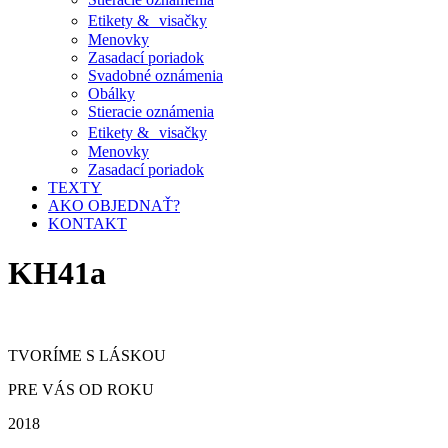
Etikety & visačky
Menovky
Zasadací poriadok
Svadobné oznámenia
Obálky
Stieracie oznámenia
Etikety & visačky
Menovky
Zasadací poriadok
TEXTY
AKO OBJEDNAŤ?
KONTAKT
KH41a
TVORÍME S LÁSKOU
PRE VÁS OD ROKU
2018