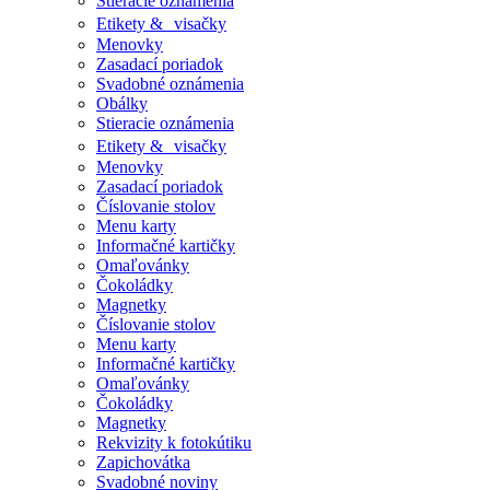
Stieracie oznámenia
Etikety & visačky
Menovky
Zasadací poriadok
Svadobné oznámenia
Obálky
Stieracie oznámenia
Etikety & visačky
Menovky
Zasadací poriadok
Číslovanie stolov
Menu karty
Informačné kartičky
Omaľovánky
Čokoládky
Magnetky
Číslovanie stolov
Menu karty
Informačné kartičky
Omaľovánky
Čokoládky
Magnetky
Rekvizity k fotokútiku
Zapichovátka
Svadobné noviny