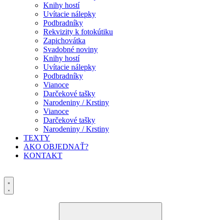
Knihy hostí
Uvítacie nálepky
Podbradníky
Rekvizity k fotokútiku
Zapichovátka
Svadobné noviny
Knihy hostí
Uvítacie nálepky
Podbradníky
Vianoce
Darčekové tašky
Narodeniny / Krstiny
Vianoce
Darčekové tašky
Narodeniny / Krstiny
TEXTY
AKO OBJEDNAŤ?
KONTAKT