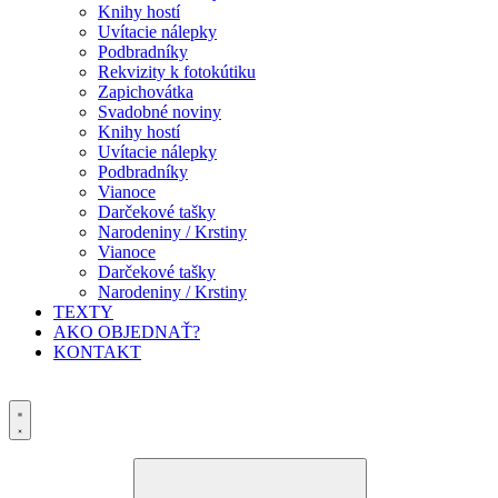
Knihy hostí
Uvítacie nálepky
Podbradníky
Rekvizity k fotokútiku
Zapichovátka
Svadobné noviny
Knihy hostí
Uvítacie nálepky
Podbradníky
Vianoce
Darčekové tašky
Narodeniny / Krstiny
Vianoce
Darčekové tašky
Narodeniny / Krstiny
TEXTY
AKO OBJEDNAŤ?
KONTAKT