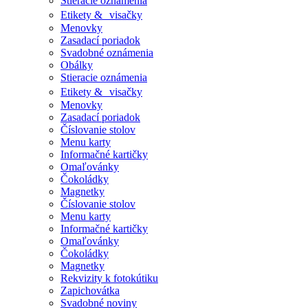
Stieracie oznámenia
Etikety & visačky
Menovky
Zasadací poriadok
Svadobné oznámenia
Obálky
Stieracie oznámenia
Etikety & visačky
Menovky
Zasadací poriadok
Číslovanie stolov
Menu karty
Informačné kartičky
Omaľovánky
Čokoládky
Magnetky
Číslovanie stolov
Menu karty
Informačné kartičky
Omaľovánky
Čokoládky
Magnetky
Rekvizity k fotokútiku
Zapichovátka
Svadobné noviny