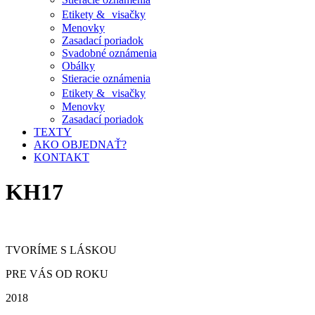
Etikety & visačky
Menovky
Zasadací poriadok
Svadobné oznámenia
Obálky
Stieracie oznámenia
Etikety & visačky
Menovky
Zasadací poriadok
TEXTY
AKO OBJEDNAŤ?
KONTAKT
KH17
TVORÍME S LÁSKOU
PRE VÁS OD ROKU
2018