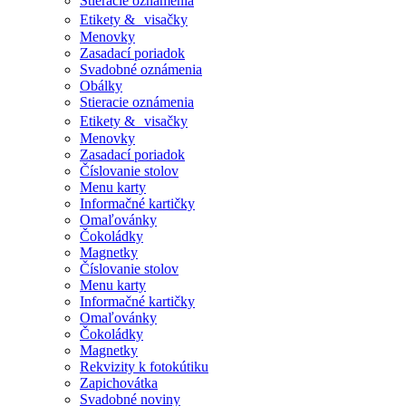
Stieracie oznámenia
Etikety & visačky
Menovky
Zasadací poriadok
Svadobné oznámenia
Obálky
Stieracie oznámenia
Etikety & visačky
Menovky
Zasadací poriadok
Číslovanie stolov
Menu karty
Informačné kartičky
Omaľovánky
Čokoládky
Magnetky
Číslovanie stolov
Menu karty
Informačné kartičky
Omaľovánky
Čokoládky
Magnetky
Rekvizity k fotokútiku
Zapichovátka
Svadobné noviny