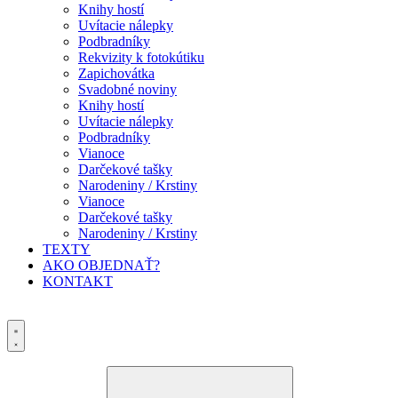
Knihy hostí
Uvítacie nálepky
Podbradníky
Rekvizity k fotokútiku
Zapichovátka
Svadobné noviny
Knihy hostí
Uvítacie nálepky
Podbradníky
Vianoce
Darčekové tašky
Narodeniny / Krstiny
Vianoce
Darčekové tašky
Narodeniny / Krstiny
TEXTY
AKO OBJEDNAŤ?
KONTAKT