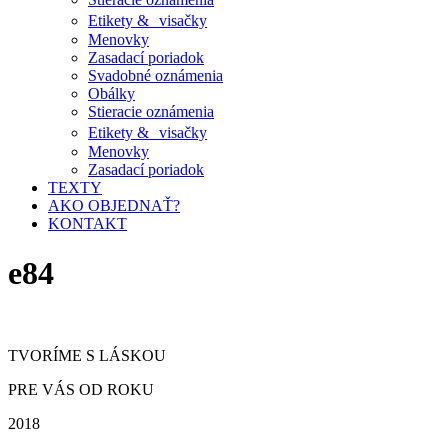
Etikety & visačky
Menovky
Zasadací poriadok
Svadobné oznámenia
Obálky
Stieracie oznámenia
Etikety & visačky
Menovky
Zasadací poriadok
TEXTY
AKO OBJEDNAŤ?
KONTAKT
e84
TVORÍME S LÁSKOU
PRE VÁS OD ROKU
2018