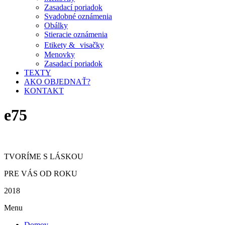
Zasadací poriadok
Svadobné oznámenia
Obálky
Stieracie oznámenia
Etikety & visačky
Menovky
Zasadací poriadok
TEXTY
AKO OBJEDNAŤ?
KONTAKT
e75
TVORÍME S LÁSKOU
PRE VÁS OD ROKU
2018
Menu
Domov