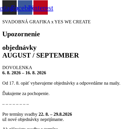
nstagram
Facebook
Pinterest
SVADOBNÁ GRAFIKA x YES WE CREATE
Upozornenie
objednávky
AUGUST / SEPTEMBER
DOVOLENKA
6. 8. 2026 – 16. 8. 2026
Od 17. 8. opäť vybavujeme objednávky a odpovedáme na maily.
Ďakujeme za pochopenie.
– – – – – – – –
Pre termíny svadby
22
. 8. – 29.8.2026
už nové objednávky neprijímame.