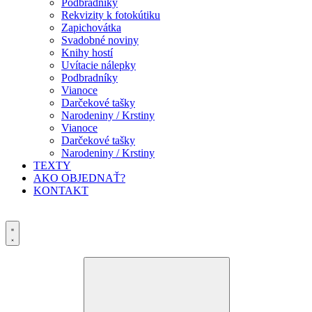
Podbradníky
Rekvizity k fotokútiku
Zapichovátka
Svadobné noviny
Knihy hostí
Uvítacie nálepky
Podbradníky
Vianoce
Darčekové tašky
Narodeniny / Krstiny
Vianoce
Darčekové tašky
Narodeniny / Krstiny
TEXTY
AKO OBJEDNAŤ?
KONTAKT