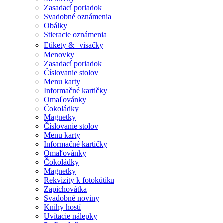
Zasadací poriadok
Svadobné oznámenia
Obálky
Stieracie oznámenia
Etikety & visačky
Menovky
Zasadací poriadok
Číslovanie stolov
Menu karty
Informačné kartičky
Omaľovánky
Čokoládky
Magnetky
Číslovanie stolov
Menu karty
Informačné kartičky
Omaľovánky
Čokoládky
Magnetky
Rekvizity k fotokútiku
Zapichovátka
Svadobné noviny
Knihy hostí
Uvítacie nálepky