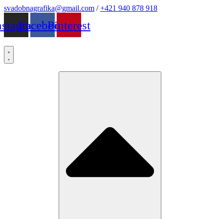
Preskočiť
svadobnagrafika@gmail.com
/
+421 940 878 918
na
nstagram
Facebook
Pinterest
obsah