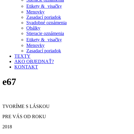
Etikety & visačky
Menovky
Zasadací poriadok
Svadobné oznámenia
Obálky
Stieracie oznámenia
Etikety & visačky
Menovky
Zasadací poriadok
TEXTY
AKO OBJEDNAŤ?
KONTAKT
e67
TVORÍME S LÁSKOU
PRE VÁS OD ROKU
2018