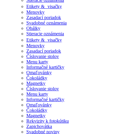
Stieracie oznámenia
Etikety & visačky
Menovky
Zasadací poriadok
Svadobné oznámenia
Obálky
Stieracie oznámenia
Etikety & visačky
Menovky
Zasadací poriadok
Číslovanie stolov
Menu karty
Informačné kartičky
Omaľovánky
Čokoládky
Magnetky
Číslovanie stolov
Menu karty
Informačné kartičky
Omaľovánky
Čokoládky
Magnetky
Rekvizity k fotokútiku
Zapichovátka
Svadobné noviny