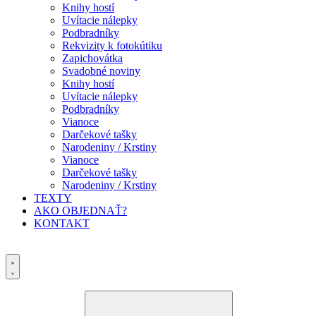
Knihy hostí
Uvítacie nálepky
Podbradníky
Rekvizity k fotokútiku
Zapichovátka
Svadobné noviny
Knihy hostí
Uvítacie nálepky
Podbradníky
Vianoce
Darčekové tašky
Narodeniny / Krstiny
Vianoce
Darčekové tašky
Narodeniny / Krstiny
TEXTY
AKO OBJEDNAŤ?
KONTAKT