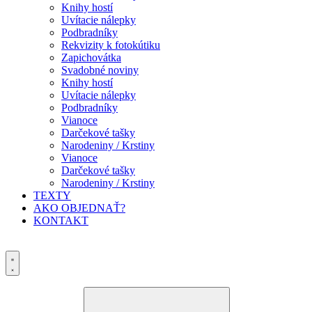
Knihy hostí
Uvítacie nálepky
Podbradníky
Rekvizity k fotokútiku
Zapichovátka
Svadobné noviny
Knihy hostí
Uvítacie nálepky
Podbradníky
Vianoce
Darčekové tašky
Narodeniny / Krstiny
Vianoce
Darčekové tašky
Narodeniny / Krstiny
TEXTY
AKO OBJEDNAŤ?
KONTAKT