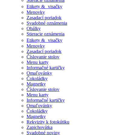
Stieracie oznámenia
Etikety & visačky
Menovky
Zasadací poriadok
Svadobné oznámenia
Obálky
Stieracie oznámenia
Etikety & visačky
Menovky
Zasadací poriadok
Číslovanie stolov
Menu karty
Informačné kartičky
Omaľovánky
Čokoládky
Magnetky
Číslovanie stolov
Menu karty
Informačné kartičky
Omaľovánky
Čokoládky
Magnetky
Rekvizity k fotokútiku
Zapichovátka
Svadobné noviny