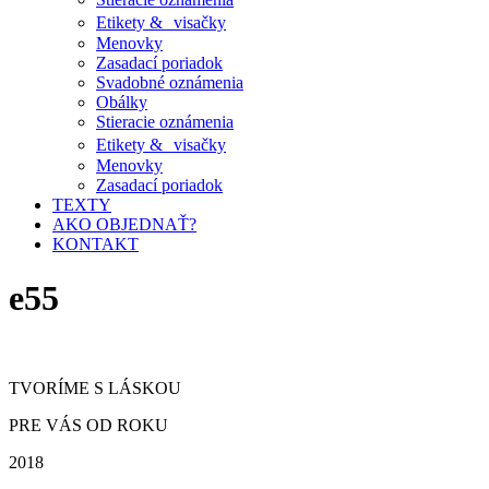
Etikety & visačky
Menovky
Zasadací poriadok
Svadobné oznámenia
Obálky
Stieracie oznámenia
Etikety & visačky
Menovky
Zasadací poriadok
TEXTY
AKO OBJEDNAŤ?
KONTAKT
e55
TVORÍME S LÁSKOU
PRE VÁS OD ROKU
2018