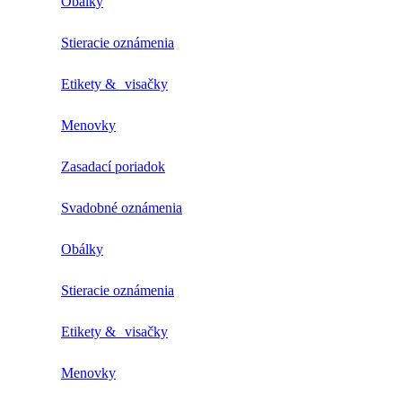
Obálky
Stieracie oznámenia
Etikety & visačky
Menovky
Zasadací poriadok
Svadobné oznámenia
Obálky
Stieracie oznámenia
Etikety & visačky
Menovky