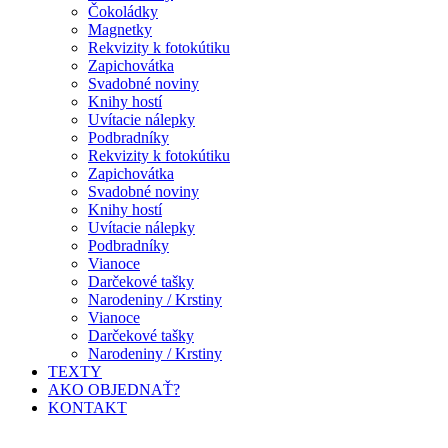
Čokoládky
Magnetky
Rekvizity k fotokútiku
Zapichovátka
Svadobné noviny
Knihy hostí
Uvítacie nálepky
Podbradníky
Rekvizity k fotokútiku
Zapichovátka
Svadobné noviny
Knihy hostí
Uvítacie nálepky
Podbradníky
Vianoce
Darčekové tašky
Narodeniny / Krstiny
Vianoce
Darčekové tašky
Narodeniny / Krstiny
TEXTY
AKO OBJEDNAŤ?
KONTAKT