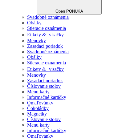
Open PONUKA
Svadobné oznámenia
Obálky
Stieracie oznámenia
Etikety & visačky
Menovky
Zasadací poriadok
Svadobné oznámenia
Obálky
Stieracie oznámenia
Etikety & visačky
Menovky
Zasadací poriadok
Číslovanie stolov
Menu karty
Informačné kartičky
Omaľovánky
Čokoládky
Magnetky
Číslovanie stolov
Menu karty
Informačné kartičky
Omaľovánky