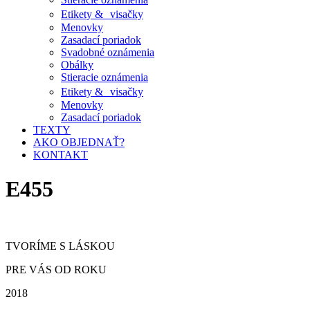
Etikety & visačky
Menovky
Zasadací poriadok
Svadobné oznámenia
Obálky
Stieracie oznámenia
Etikety & visačky
Menovky
Zasadací poriadok
TEXTY
AKO OBJEDNAŤ?
KONTAKT
E455
TVORÍME S LÁSKOU
PRE VÁS OD ROKU
2018