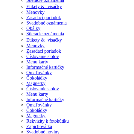
Stieracie oznámenia
Etikety & visačky
Menovky
Zasadací poriadok
Svadobné oznámenia
Obálky
Stieracie oznámenia
Etikety & visačky
Menovky
Zasadací poriadok
Číslovanie stolov
Menu karty
Informačné kartičky
Omaľovánky
Čokoládky
Magnetky
Číslovanie stolov
Menu karty
Informačné kartičky
Omaľovánky
Čokoládky
Magnetky
Rekvizity k fotokútiku
Zapichovátka
Svadobné noviny