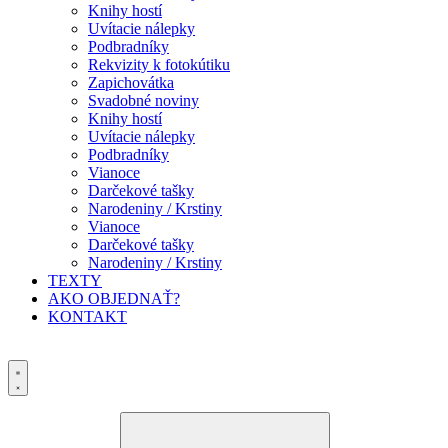
Knihy hostí
Uvítacie nálepky
Podbradníky
Rekvizity k fotokútiku
Zapichovátka
Svadobné noviny
Knihy hostí
Uvítacie nálepky
Podbradníky
Vianoce
Darčekové tašky
Narodeniny / Krstiny
Vianoce
Darčekové tašky
Narodeniny / Krstiny
TEXTY
AKO OBJEDNAŤ?
KONTAKT