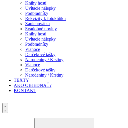
Knihy hostí
Uvítacie nálepky
Podbradníky
Rekvizity k fotokútiku
Zapichovátka
Svadobné noviny
Knihy hostí
Uvítacie nálepky
Podbradníky
Vianoce
Darčekové tašky
Narodeniny / Krstiny
Vianoce
Darčekové tašky
Narodeniny / Krstiny
TEXTY
AKO OBJEDNAŤ?
KONTAKT