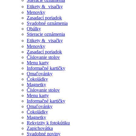
Stieracie oznámenia
Etikety & visačky
Menovky
Zasadací poriadok
Svadobné oznámenia
Obálky
Stieracie oznámenia
Etikety & visačky
Menovky
Zasadací poriadok
Číslovanie stolov
Menu karty
Informačné kartičky
Omaľovánky
Čokoládky
Magnetky
Číslovanie stolov
Menu karty
Informačné kartičky
Omaľovánky
Čokoládky
Magnetky
Rekvizity k fotokútiku
Zapichovátka
Svadobné noviny