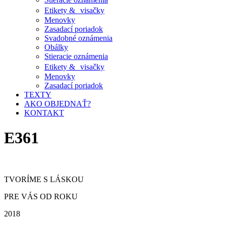
Etikety & visačky
Menovky
Zasadací poriadok
Svadobné oznámenia
Obálky
Stieracie oznámenia
Etikety & visačky
Menovky
Zasadací poriadok
TEXTY
AKO OBJEDNAŤ?
KONTAKT
E361
TVORÍME S LÁSKOU
PRE VÁS OD ROKU
2018