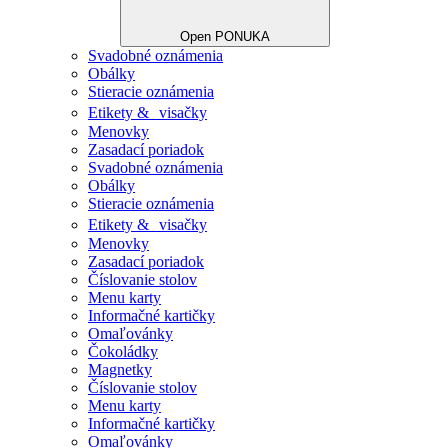
Open PONUKA
Svadobné oznámenia
Obálky
Stieracie oznámenia
Etikety & visačky
Menovky
Zasadací poriadok
Svadobné oznámenia
Obálky
Stieracie oznámenia
Etikety & visačky
Menovky
Zasadací poriadok
Číslovanie stolov
Menu karty
Informačné kartičky
Omaľovánky
Čokoládky
Magnetky
Číslovanie stolov
Menu karty
Informačné kartičky
Omaľovánky