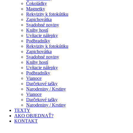
Čokoládky
Magnetky
Rekvizity k fotokútiku
Zapichovátka
Svadobné noviny
Knihy hostí
Uvítacie nálepky
Podbradníky
Rekvizity k fotokútiku
Zapichovátka
Svadobné noviny
Knihy hostí
Uvítacie nálepky
Podbradníky
Vianoce
Darčekové tašky
Narodeniny / Krstiny
Vianoce
Darčekové tašky
Narodeniny / Krstiny
TEXTY
AKO OBJEDNAŤ?
KONTAKT