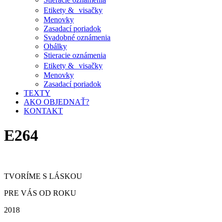
Etikety & visačky
Menovky
Zasadací poriadok
Svadobné oznámenia
Obálky
Stieracie oznámenia
Etikety & visačky
Menovky
Zasadací poriadok
TEXTY
AKO OBJEDNAŤ?
KONTAKT
E264
TVORÍME S LÁSKOU
PRE VÁS OD ROKU
2018