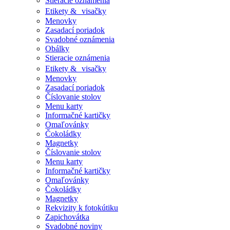
Stieracie oznámenia
Etikety & visačky
Menovky
Zasadací poriadok
Svadobné oznámenia
Obálky
Stieracie oznámenia
Etikety & visačky
Menovky
Zasadací poriadok
Číslovanie stolov
Menu karty
Informačné kartičky
Omaľovánky
Čokoládky
Magnetky
Číslovanie stolov
Menu karty
Informačné kartičky
Omaľovánky
Čokoládky
Magnetky
Rekvizity k fotokútiku
Zapichovátka
Svadobné noviny