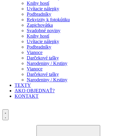
Knihy hostí
Uvítacie nálepky
Podbradníky
Rekvizity k fotokútiku
Zapichovátka
Svadobné noviny
Knihy hostí
Uvítacie nálepky
Podbradníky
Vianoce
Darčekové tašky
Narodeniny / Krstiny
Vianoce
Darčekové tašky
Narodeniny / Krstiny
TEXTY
AKO OBJEDNAŤ?
KONTAKT