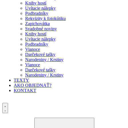
Knihy hostí
Uvítacie nálepky
Podbradníky
Rekvizity k fotokútiku
Zapichovátka
Svadobné noviny
Knihy hostí
Uvítacie nálepky
Podbradníky
Vianoce
Darčekové tašky
Narodeniny / Krstiny
Vianoce
Darčekové tašky
Narodeniny / Krstiny
TEXTY
AKO OBJEDNAŤ?
KONTAKT