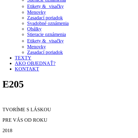
Etikety & visačky
Menovky
Zasadací poriadok
Svadobné oznámenia
Obálky
Stieracie oznámenia
Etikety & visačky
Menovky
Zasadací poriadok
TEXTY
AKO OBJEDNAŤ?
KONTAKT
E205
TVORÍME S LÁSKOU
PRE VÁS OD ROKU
2018