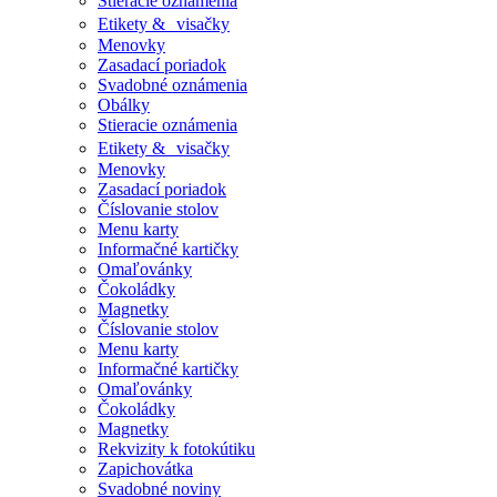
Stieracie oznámenia
Etikety & visačky
Menovky
Zasadací poriadok
Svadobné oznámenia
Obálky
Stieracie oznámenia
Etikety & visačky
Menovky
Zasadací poriadok
Číslovanie stolov
Menu karty
Informačné kartičky
Omaľovánky
Čokoládky
Magnetky
Číslovanie stolov
Menu karty
Informačné kartičky
Omaľovánky
Čokoládky
Magnetky
Rekvizity k fotokútiku
Zapichovátka
Svadobné noviny