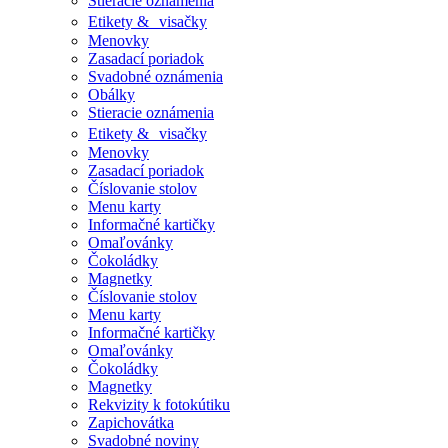
Stieracie oznámenia
Etikety & visačky
Menovky
Zasadací poriadok
Svadobné oznámenia
Obálky
Stieracie oznámenia
Etikety & visačky
Menovky
Zasadací poriadok
Číslovanie stolov
Menu karty
Informačné kartičky
Omaľovánky
Čokoládky
Magnetky
Číslovanie stolov
Menu karty
Informačné kartičky
Omaľovánky
Čokoládky
Magnetky
Rekvizity k fotokútiku
Zapichovátka
Svadobné noviny