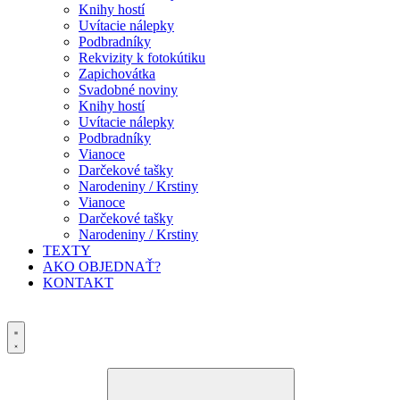
Knihy hostí
Uvítacie nálepky
Podbradníky
Rekvizity k fotokútiku
Zapichovátka
Svadobné noviny
Knihy hostí
Uvítacie nálepky
Podbradníky
Vianoce
Darčekové tašky
Narodeniny / Krstiny
Vianoce
Darčekové tašky
Narodeniny / Krstiny
TEXTY
AKO OBJEDNAŤ?
KONTAKT