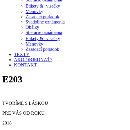
Etikety & visačky
Menovky
Zasadací poriadok
Svadobné oznámenia
Obálky
Stieracie oznámenia
Etikety & visačky
Menovky
Zasadací poriadok
TEXTY
AKO OBJEDNAŤ?
KONTAKT
E203
TVORÍME S LÁSKOU
PRE VÁS OD ROKU
2018