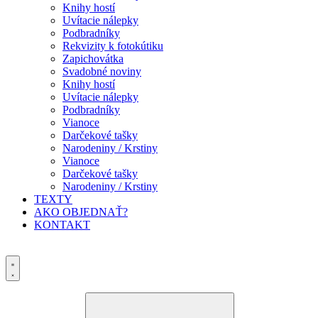
Knihy hostí
Uvítacie nálepky
Podbradníky
Rekvizity k fotokútiku
Zapichovátka
Svadobné noviny
Knihy hostí
Uvítacie nálepky
Podbradníky
Vianoce
Darčekové tašky
Narodeniny / Krstiny
Vianoce
Darčekové tašky
Narodeniny / Krstiny
TEXTY
AKO OBJEDNAŤ?
KONTAKT