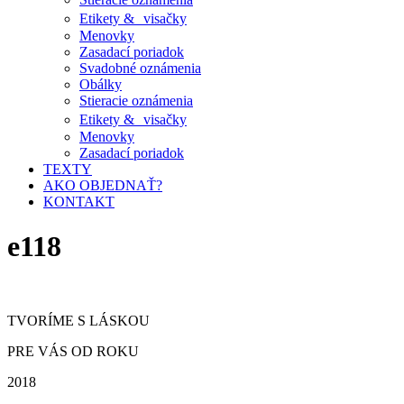
Etikety & visačky
Menovky
Zasadací poriadok
Svadobné oznámenia
Obálky
Stieracie oznámenia
Etikety & visačky
Menovky
Zasadací poriadok
TEXTY
AKO OBJEDNAŤ?
KONTAKT
e118
TVORÍME S LÁSKOU
PRE VÁS OD ROKU
2018