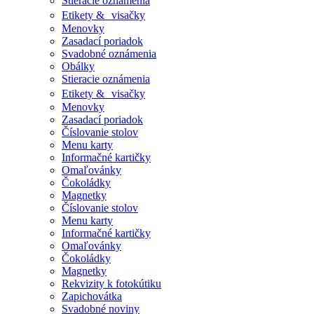
Stieracie oznámenia
Etikety & visačky
Menovky
Zasadací poriadok
Svadobné oznámenia
Obálky
Stieracie oznámenia
Etikety & visačky
Menovky
Zasadací poriadok
Číslovanie stolov
Menu karty
Informačné kartičky
Omaľovánky
Čokoládky
Magnetky
Číslovanie stolov
Menu karty
Informačné kartičky
Omaľovánky
Čokoládky
Magnetky
Rekvizity k fotokútiku
Zapichovátka
Svadobné noviny