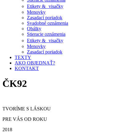
Etikety & visačky
Menovky
Zasadací poriadok
Svadobné oznámenia
Obálky
Stieracie oznámenia
Etikety & visačky
Menovky
Zasadací poriadok
TEXTY
AKO OBJEDNAŤ?
KONTAKT
ČK92
TVORÍME S LÁSKOU
PRE VÁS OD ROKU
2018