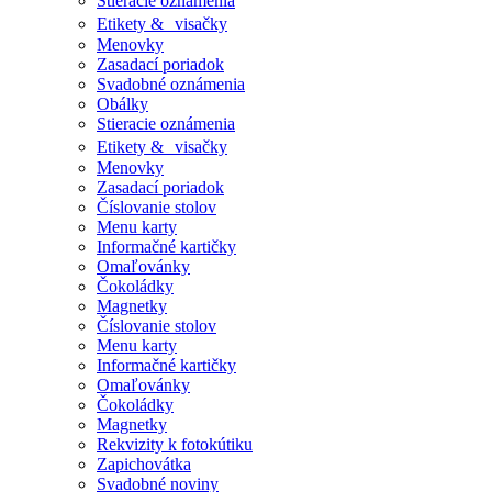
Stieracie oznámenia
Etikety & visačky
Menovky
Zasadací poriadok
Svadobné oznámenia
Obálky
Stieracie oznámenia
Etikety & visačky
Menovky
Zasadací poriadok
Číslovanie stolov
Menu karty
Informačné kartičky
Omaľovánky
Čokoládky
Magnetky
Číslovanie stolov
Menu karty
Informačné kartičky
Omaľovánky
Čokoládky
Magnetky
Rekvizity k fotokútiku
Zapichovátka
Svadobné noviny