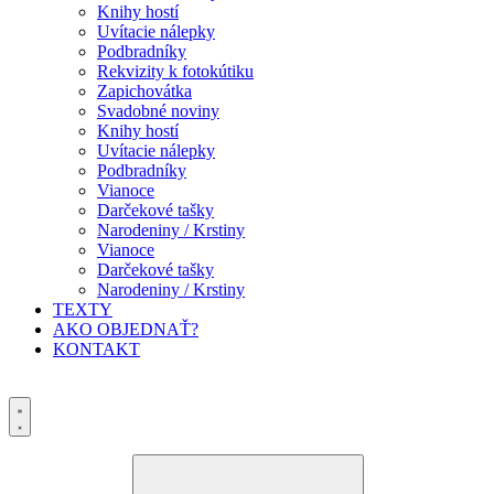
Knihy hostí
Uvítacie nálepky
Podbradníky
Rekvizity k fotokútiku
Zapichovátka
Svadobné noviny
Knihy hostí
Uvítacie nálepky
Podbradníky
Vianoce
Darčekové tašky
Narodeniny / Krstiny
Vianoce
Darčekové tašky
Narodeniny / Krstiny
TEXTY
AKO OBJEDNAŤ?
KONTAKT