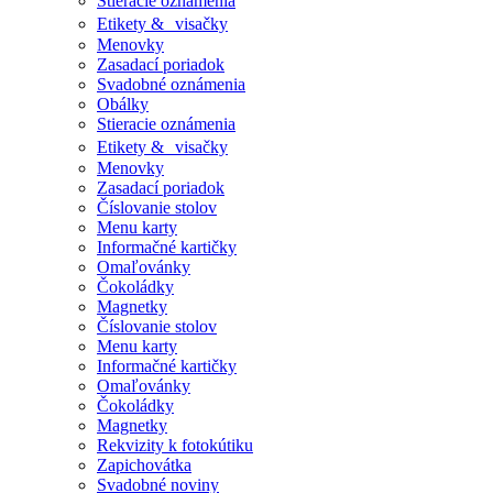
Stieracie oznámenia
Etikety & visačky
Menovky
Zasadací poriadok
Svadobné oznámenia
Obálky
Stieracie oznámenia
Etikety & visačky
Menovky
Zasadací poriadok
Číslovanie stolov
Menu karty
Informačné kartičky
Omaľovánky
Čokoládky
Magnetky
Číslovanie stolov
Menu karty
Informačné kartičky
Omaľovánky
Čokoládky
Magnetky
Rekvizity k fotokútiku
Zapichovátka
Svadobné noviny