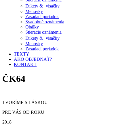
Etikety & visačky
Menovky
Zasadací poriadok
Svadobné oznámenia
Obálky
Stieracie oznámenia
Etikety & visačky
Menovky
Zasadací poriadok
TEXTY
AKO OBJEDNAŤ?
KONTAKT
ČK64
TVORÍME S LÁSKOU
PRE VÁS OD ROKU
2018