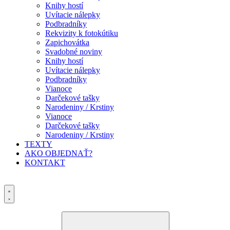
Knihy hostí
Uvítacie nálepky
Podbradníky
Rekvizity k fotokútiku
Zapichovátka
Svadobné noviny
Knihy hostí
Uvítacie nálepky
Podbradníky
Vianoce
Darčekové tašky
Narodeniny / Krstiny
Vianoce
Darčekové tašky
Narodeniny / Krstiny
TEXTY
AKO OBJEDNAŤ?
KONTAKT